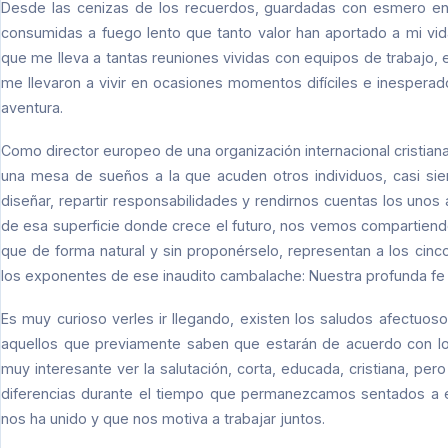
Desde las cenizas de los recuerdos, guardadas con esmero en 
consumidas a fuego lento que tanto valor han aportado a mi vid
que me lleva a tantas reuniones vividas con equipos de trabajo,
me llevaron a vivir en ocasiones momentos difíciles e inesper
aventura.
Como director europeo de una organización internacional cristian
una mesa de sueños a la que acuden otros individuos, casi siem
diseñar, repartir responsabilidades y rendirnos cuentas los unos 
de esa superficie donde crece el futuro, nos vemos compartiend
que de forma natural y sin proponérselo, representan a los cinc
los exponentes de ese inaudito cambalache: Nuestra profunda fe 
Es muy curioso verles ir llegando, existen los saludos afectuos
aquellos que previamente saben que estarán de acuerdo con lo q
muy interesante ver la salutación, corta, educada, cristiana, pe
diferencias durante el tiempo que permanezcamos sentados a e
nos ha unido y que nos motiva a trabajar juntos.