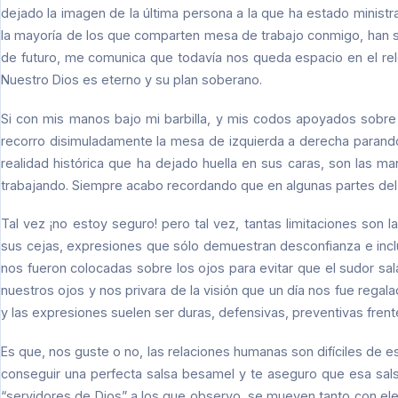
dejado la imagen de la última persona a la que ha estado minist
la mayoría de los que comparten mesa de trabajo conmigo, han s
de futuro, me comunica que todavía nos queda espacio en el relo
Nuestro Dios es eterno y su plan soberano.
Si con mis manos bajo mi barbilla, y mis codos apoyados sobr
recorro disimuladamente la mesa de izquierda a derecha parand
realidad histórica que ha dejado huella en sus caras, son las m
trabajando. Siempre acabo recordando que en algunas partes del 
Tal vez ¡no estoy seguro! pero tal vez, tantas limitaciones son
sus cejas, expresiones que sólo demuestran desconfianza e inclu
nos fueron colocadas sobre los ojos para evitar que el sudor sal
nuestros ojos y nos privara de la visión que un día nos fue regalad
y las expresiones suelen ser duras, defensivas, preventivas fren
Es que, nos guste o no, las relaciones humanas son difíciles de est
conseguir una perfecta salsa besamel y te aseguro que esa salsa 
“servidores de Dios” a los que observo, se mueven tanto con ele