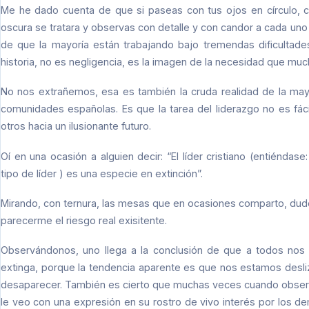
Me he dado cuenta de que si paseas con tus ojos en círculo, c
oscura se tratara y observas con detalle y con candor a cada u
de que la mayoría están trabajando bajo tremendas dificultades,
historia, no es negligencia, es la imagen de la necesidad que mu
No nos extrañemos, esa es también la cruda realidad de la ma
comunidades españolas. Es que la tarea del liderazgo no es fáci
otros hacia un ilusionante futuro.
Oí en una ocasión a alguien decir: “El líder cristiano (entiéndas
tipo de líder ) es una especie en extinción”.
Mirando, con ternura, las mesas que en ocasiones comparto, dud
parecerme el riesgo real exisitente.
Observándonos, uno llega a la conclusión de que a todos nos 
extinga, porque la tendencia aparente es que nos estamos desli
desaparecer. También es cierto que muchas veces cuando observo
le veo con una expresión en su rostro de vivo interés por los d