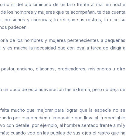
omo si del ojo luminoso de un faro frente al mar en noche
no de los hombres y mujeres que te acompañan, te das cuenta
 presiones y carencias; lo reflejan sus rostros, lo dice su
chos padecen.
yoría de los hombres y mujeres pertenecientes a pequeñas
l y es mucha la necesidad que conlleva la tarea de dirigir a
e: pastor, anciano, diáconos, predicadores, misioneros u otro
o un poco de esta aseveración tan extrema, pero no deja de
falta mucho que mejorar para lograr que la especie no se
zando por esa pendiente imparable que lleva al irremediable
 con detalle, por ejemplo, al hombre sentado frente a mí y
emás; cuando veo en las pupilas de sus ojos el rastro que ha