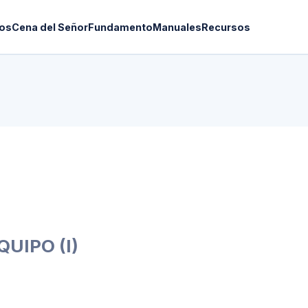
os
Cena del Señor
Fundamento
Manuales
Recursos
UIPO (I)