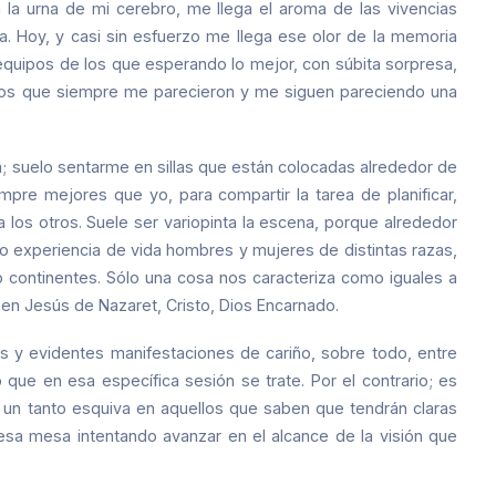
la urna de mi cerebro, me llega el aroma de las vivencias
a. Hoy, y casi sin esfuerzo me llega ese olor de la memoria
 equipos de los que esperando lo mejor, con súbita sorpresa,
ados que siempre me parecieron y me siguen pareciendo una
a; suelo sentarme en sillas que están colocadas alrededor de
pre mejores que yo, para compartir la tarea de planificar,
a los otros. Suele ser variopinta la escena, porque alrededor
o experiencia de vida hombres y mujeres de distintas razas,
o continentes. Sólo una cosa nos caracteriza como iguales a
en Jesús de Nazaret, Cristo, Dios Encarnado.
os y evidentes manifestaciones de cariño, sobre todo, entre
ue en esa específica sesión se trate. Por el contrario; es
ro un tanto esquiva en aquellos que saben que tendrán claras
sa mesa intentando avanzar en el alcance de la visión que