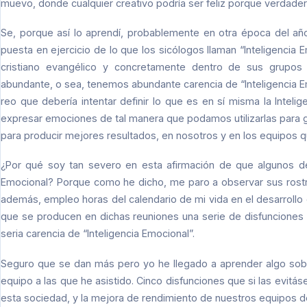
muevo, donde cualquier creativo podría ser feliz porque verdader
Se, porque así lo aprendí, probablemente en otra época del año
puesta en ejercicio de lo que los sicólogos llaman “Inteligenci
cristiano evangélico y concretamente dentro de sus grupos
abundante, o sea, tenemos abundante carencia de “Inteligencia Em
reo que debería intentar definir lo que es en sí misma la Inteli
expresar emociones de tal manera que podamos utilizarlas para 
para producir mejores resultados, en nosotros y en los equipos q
¿Por qué soy tan severo en esta afirmación de que algunos de 
Emocional? Porque como he dicho, me paro a observar sus rostro
además, empleo horas del calendario de mi vida en el desarrollo
que se producen en dichas reuniones una serie de disfuncione
seria carencia de “Inteligencia Emocional”.
Seguro que se dan más pero yo he llegado a aprender algo sobr
equipo a las que he asistido. Cinco disfunciones que si las evit
esta sociedad, y la mejora de rendimiento de nuestros equipos d