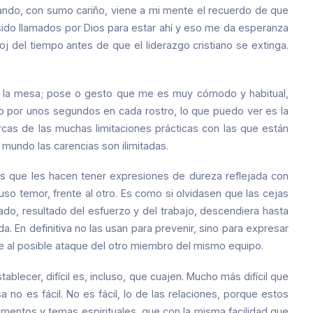
rando, con sumo cariño, viene a mi mente el recuerdo de que
ido llamados por Dios para estar ahí y eso me da esperanza
j del tiempo antes de que el liderazgo cristiano se extinga.
e la mesa; pose o gesto que me es muy cómodo y habitual,
o por unos segundos en cada rostro, lo que puedo ver es la
arcas de las muchas limitaciones prácticas con las que están
mundo las carencias son ilimitadas.
 las que les hacen tener expresiones de dureza reflejada con
so temor, frente al otro. Es como si olvidasen que las cejas
ado, resultado del esfuerzo y del trabajo, descendiera hasta
a. En definitiva no las usan para prevenir, sino para expresar
te al posible ataque del otro miembro del mismo equipo.
ablecer, difícil es, incluso, que cuajen. Mucho más difícil que
no es fácil. No es fácil, lo de las relaciones, porque estos
mentos y temas espirituales, que con la misma facilidad que