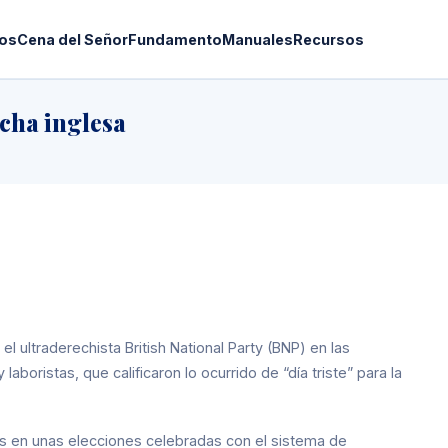
os
Cena del Señor
Fundamento
Manuales
Recursos
echa inglesa
ultraderechista British National Party (BNP) en las
boristas, que calificaron lo ocurrido de “día triste” para la
años en unas elecciones celebradas con el sistema de