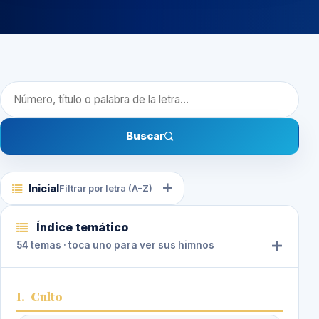
Buscar himno
Buscar
Inicial
Filtrar por letra (A–Z)
Índice temático
54 temas · toca uno para ver sus himnos
I.
Culto