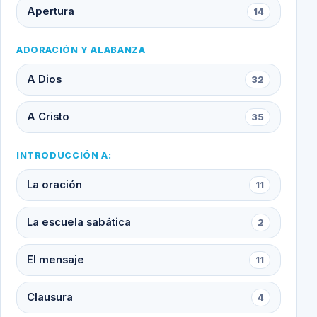
Apertura
14
ADORACIÓN Y ALABANZA
A Dios
32
A Cristo
35
INTRODUCCIÓN A:
La oración
11
La escuela sabática
2
El mensaje
11
Clausura
4