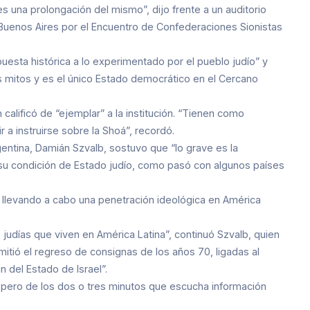
 una prolongación del mismo”, dijo frente a un auditorio
n Buenos Aires por el Encuentro de Confederaciones Sionistas
esta histórica a lo experimentado por el pueblo judío” y
los mitos y es el único Estado democrático en el Cercano
calificó de “ejemplar” a la institución. “Tienen como
 a instruirse sobre la Shoá”, recordó.
gentina, Damián Szvalb, sostuvo que “lo grave es la
en su condición de Estado judío, como pasó con algunos países
á llevando a cabo una penetración ideológica en América
judías que viven en América Latina”, continuó Szvalb, quien
mitió el regreso de consignas de los años 70, ligadas al
n del Estado de Israel”.
e, pero de los dos o tres minutos que escucha información