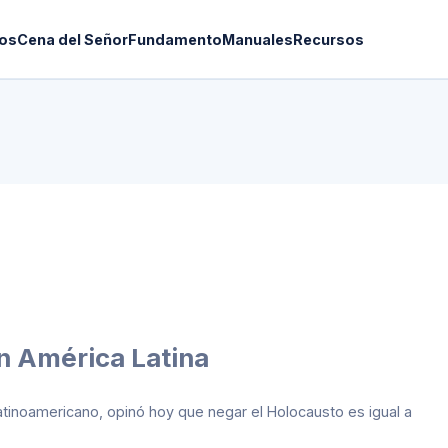
os
Cena del Señor
Fundamento
Manuales
Recursos
n América Latina
tinoamericano, opinó hoy que negar el Holocausto es igual a