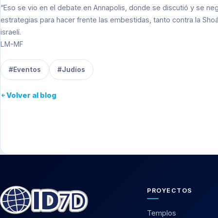
“Eso se vio en el debate en Annapolis, donde se discutió y se neg
estrategias para hacer frente las embestidas, tanto contra la Shoá
israelí.
LM-MF
#Eventos
#Judíos
Volver al blog
PROYECTOS
Templos