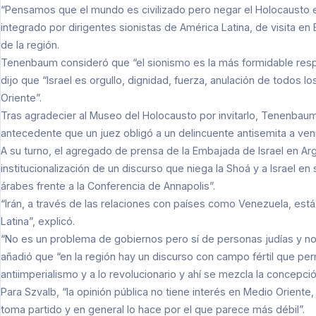
“Pensamos que el mundo es civilizado pero negar el Holocausto es
integrado por dirigentes sionistas de América Latina, de visita e
de la región.
Tenenbaum consideró que “el sionismo es la más formidable respu
dijo que “Israel es orgullo, dignidad, fuerza, anulación de todos 
Oriente”.
Tras agradecier al Museo del Holocausto por invitarlo, Tenenbaum 
antecedente que un juez obligó a un delincuente antisemita a venir
A su turno, el agregado de prensa de la Embajada de Israel en Ar
institucionalización de un discurso que niega la Shoá y a Israel 
árabes frente a la Conferencia de Annapolis”.
“Irán, a través de las relaciones con países como Venezuela, est
Latina”, explicó.
“No es un problema de gobiernos pero sí de personas judías y no 
añadió que “en la región hay un discurso con campo fértil que per
antiimperialismo y a lo revolucionario y ahí se mezcla la concepció
Para Szvalb, “la opinión pública no tiene interés en Medio Orient
toma partido y en general lo hace por el que parece más débil”.