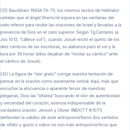
[3]) Bauckham 1993A:74-75; los mismos textos de Hekhalot
señalan que el ángel Shemu’el espera en las ventanas del
cielo inferior para recibir las oraciones de Israel y llevarlas a la
presencia de Dios en el cielo superior. Según Tg.Cantares (a
Jos 10:12, “cállese sol”), cuando Josué recitó el quinto de los
diez cánticos de las escrituras, su alabanza paró el sol y la
luna por 36 horas (ellos dejaban de “recitar su cántico” ante
el cántico de Josué).
[4]) La figura de “olor grato” corrige nuestra tentación de
pensar en la oración como puramente verbal. Aquí, más que
escuchar la elocuencia o aparente fervor de nuestras
plegarias, Dios las “olfatea” buscando el olor de autenticidad
y sinceridad del corazón, esencia indispensable de la
verdadera oración. Jenson y Olivier (NIDOTT III:1071)
defienden la validez de este antropomorfismo (los sentidos
de olfato y gusto o sabor no son más antropomórficos que