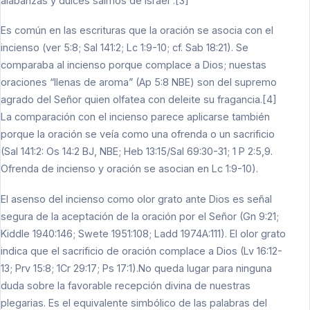
alabanzas y dulces salmos de Israel”.[3]
Es común en las escrituras que la oración se asocia con el
incienso (ver 5:8; Sal 141:2; Lc 1:9-10; cf. Sab 18:21). Se
comparaba al incienso porque complace a Dios; nuestas
oraciones “llenas de aroma” (Ap 5:8 NBE) son del supremo
agrado del Señor quien olfatea con deleite su fragancia.[4]
La comparación con el incienso parece aplicarse también
porque la oración se veía como una ofrenda o un sacrificio
(Sal 141:2: Os 14:2 BJ, NBE; Heb 13:15/Sal 69:30-31; 1 P 2:5,9.
Ofrenda de incienso y oración se asocian en Lc 1:9-10).
El asenso del incienso como olor grato ante Dios es señal
segura de la aceptación de la oración por el Señor (Gn 9:21;
Kiddle 1940:146; Swete 1951:108; Ladd 1974A:111). El olor grato
indica que el sacrificio de oración complace a Dios (Lv 16:12-
13; Prv 15:8; 1Cr 29:17; Ps 17:1).No queda lugar para ninguna
duda sobre la favorable recepción divina de nuestras
plegarias. Es el equivalente simbólico de las palabras del