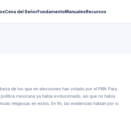
os
Cena del Señor
Fundamento
Manuales
Recursos
abeza de los que en elecciones han votado por el PAN. Para
a política mexicana ya había evolucionado, así que no había
ias religiosas en estos. En fin, las evidencias hablan por si