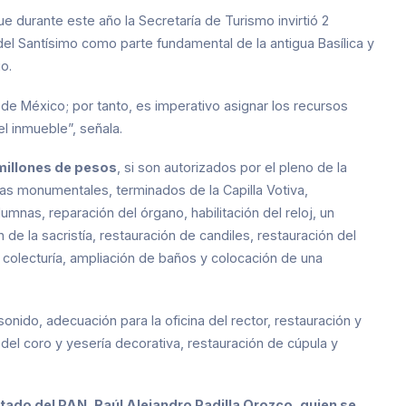
ue durante este año la Secretaría de Turismo invirtió 2
del Santísimo como parte fundamental de la antigua Basílica y
o.
o de México; por tanto, es imperativo asignar los recursos
l inmueble”, señala.
 millones de pesos
, si son autorizados por el pleno de la
ras monumentales, terminados de la Capilla Votiva,
mnas, reparación del órgano, habilitación del reloj, un
de la sacristía, restauración de candiles, restauración del
 colecturía, ampliación de baños y colocación de una
onido, adecuación para la oficina del rector, restauración y
 del coro y yesería decorativa, restauración de cúpula y
tado del PAN, Raúl Alejandro Padilla Orozco, quien se