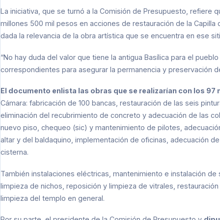
La iniciativa, que se turnó a la Comisión de Presupuesto, refiere q
millones 500 mil pesos en acciones de restauración de la Capilla 
dada la relevancia de la obra artística que se encuentra en ese siti
“No hay duda del valor que tiene la antigua Basílica para el puebl
correspondientes para asegurar la permanencia y preservación de
El documento enlista las obras que se realizarían con los 97
Cámara: fabricación de 100 bancas, restauración de las seis pintu
eliminación del recubrimiento de concreto y adecuación de las colu
nuevo piso, chequeo (sic) y mantenimiento de pilotes, adecuación 
altar y del baldaquino, implementación de oficinas, adecuación de
cisterna.
También instalaciones eléctricas, mantenimiento e instalación de s
limpieza de nichos, reposición y limpieza de vitrales, restauración
limpieza del templo en general.
Por su parte, el presidente de la Comisión de Presupuesto y
dipu