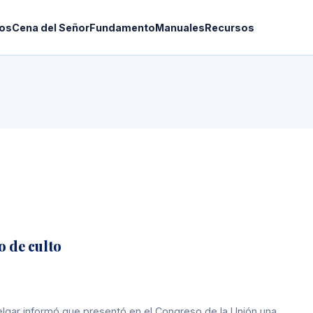
os
Cena del Señor
Fundamento
Manuales
Recursos
o de culto
gar informó que presentó en el Congreso de la Unión una