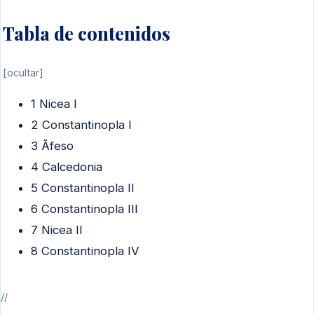
Tabla de contenidos
[
ocultar
]
1
Nicea I
2
Constantinopla I
3
Ãfeso
4
Calcedonia
5
Constantinopla II
6
Constantinopla III
7
Nicea II
8
Constantinopla IV
//