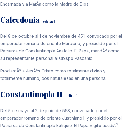
Encarnada y a MarÃ­a como la
Madre de Dios
.
Calcedonia
[
editar
]
Del 8 de octubre al 1 de noviembre de
451
, convocado por el
emperador romano de oriente
Marciano
, y presidido por el
Patriarca de Constantinopla
Anatolio
. El
Papa
, mandÃ³ como
su representante personal al
Obispo
Pascanio
.
ProclamÃ³ a
JesÃºs Cristo
como totalmente divino y
totalmente humano, dos naturalezas en una persona.
Constantinopla II
[
editar
]
Del 5 de mayo al 2 de junio de
553
, convocado por el
emperador romano de oriente
Justiniano I
, y presidido por el
Patriarca de Constantinopla
Eutiquio
. El
Papa
Vigilio
acudiÃ³