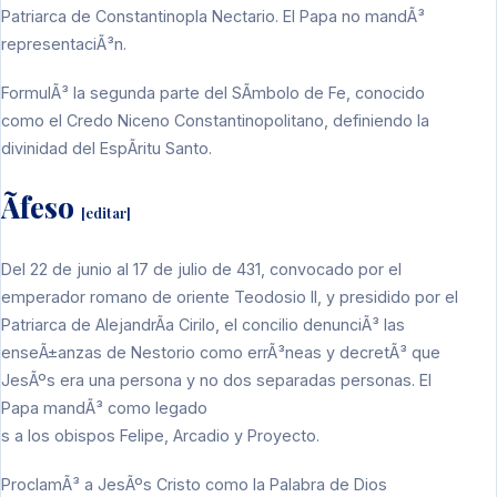
Patriarca de Constantinopla
Nectario
. El
Papa
no mandÃ³
representaciÃ³n.
FormulÃ³ la segunda parte del
SÃ­mbolo de Fe
, conocido
como el
Credo Niceno Constantinopolitano
, definiendo la
divinidad del
EspÃ­ritu Santo
.
Ãfeso
[
editar
]
Del 22 de junio al 17 de julio de
431
, convocado por el
emperador romano de oriente
Teodosio II
, y presidido por el
Patriarca de AlejandrÃ­a
Cirilo
, el concilio denunciÃ³ las
enseÃ±anzas de
Nestorio
como errÃ³neas y decretÃ³ que
JesÃºs
era una persona y no dos separadas personas. El
Papa
mandÃ³ como legado
s a los
obispos
Felipe, Arcadio y Proyecto.
ProclamÃ³ a
JesÃºs Cristo
como la Palabra de Dios