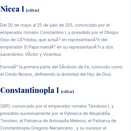
Nicea I
[
editar
]
Del 20 de mayo al 25 de julio de
325
, convocado por el
emperador romano
Constantino I
, y presidido por el
Obispo
Osio de CÃ³rdoba
, que actuÃ³ en representaciÃ³n del
emperador
. El
Papa
mandÃ³ en su representaciÃ³n a dos
sacerdotes: VÃ­ctor y Vicentius.
FormulÃ³ la primera parte del
SÃ­mbolo de Fe
, conocido como
el
Credo Niceno
, definiendo la divinidad del
Hijo de Dios
.
Constantinopla I
[
editar
]
(
381
), convocado por el
emperador romano
Teodosio I
, y
presidido sucesivamente por el
Patriarca de AlejandrÃ­a
Timoteo
, el
Patriarca de AntioquÃ­a
Melecio
, el
Patriarca de
Constantinopla
Gregorio Nacianceno
, y su sucesor el