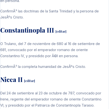
en persona.
ConfirmÃ³ las doctrinas de la
Santa Trinidad
y la persona de
JesÃºs Cristo
.
Constantinopla III
[
editar
]
O Trulano, del 7 de noviembre de
680
al 16 de setiembre de
681
, convocado por el
emperador romano de oriente
Constantino IV
, y presidido por Ã©l en persona.
ConfirmÃ³ la completa humanidad de
JesÃºs Cristo
.
Nicea II
[
editar
]
Del 24 de setiembre al 23 de octubre de
787
, convocado por
Irene, regente del
emperador romano de oriente
Constantino
VI
, y presidido por el
Patriarca de Constantinopla
Tarasio
.