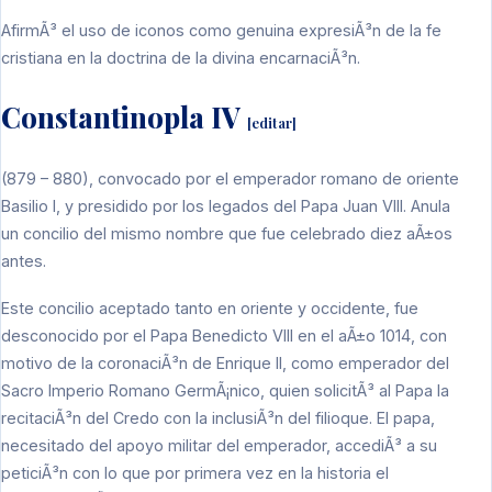
AfirmÃ³ el uso de
iconos
como genuina expresiÃ³n de la fe
cristiana en la doctrina de la divina encarnaciÃ³n.
Constantinopla IV
[
editar
]
(
879
–
880
), convocado por el
emperador romano de oriente
Basilio I
, y presidido por los legados del
Papa
Juan VIII
. Anula
un concilio del mismo nombre que fue celebrado diez aÃ±os
antes.
Este concilio aceptado tanto en oriente y occidente, fue
desconocido por el
Papa
Benedicto VIII
en el aÃ±o 1014, con
motivo de la coronaciÃ³n de
Enrique II
, como
emperador
del
Sacro Imperio Romano GermÃ¡nico
, quien solicitÃ³ al Papa la
recitaciÃ³n del Credo con la inclusiÃ³n del filioque. El papa,
necesitado del apoyo militar del emperador, accediÃ³ a su
peticiÃ³n con lo que por primera vez en la historia el