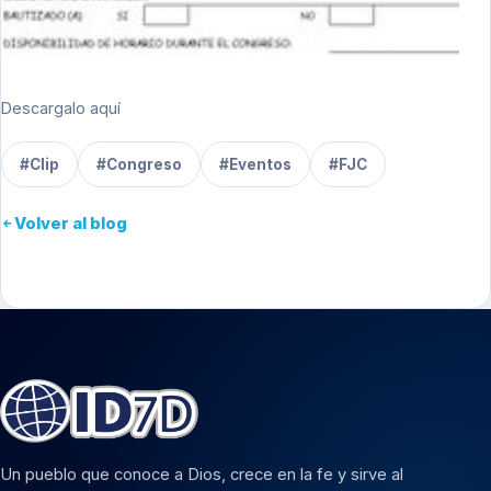
Descargalo aquí
#Clip
#Congreso
#Eventos
#FJC
Volver al blog
Un pueblo que conoce a Dios, crece en la fe y sirve al