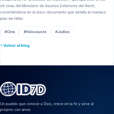
ofi cinas del Ministerio de Asuntos Exteriores del Reich,
convirtiéndose en el único documento que detalla el maníaco
plan de Hitler.
#Cine
#Holocausto
#Judíos
Volver al blog
Un pueblo que conoce a Dios, crece en la fe y sirve al
prójimo con amor.