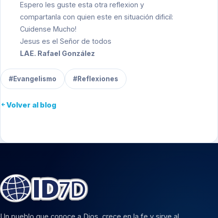
Espero les guste esta otra reflexion y
compartanla con quien este en situación dificil:
Cuidense Mucho!
Jesus es el Señor de todos
LAE. Rafael González
#Evangelismo
#Reflexiones
Volver al blog
Un pueblo que conoce a Dios, crece en la fe y sirve al