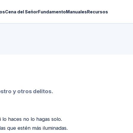
os
Cena del Señor
Fundamento
Manuales
Recursos
tro y otros delitos.
i lo haces no lo hagas solo.
 las que estén más iluminadas.