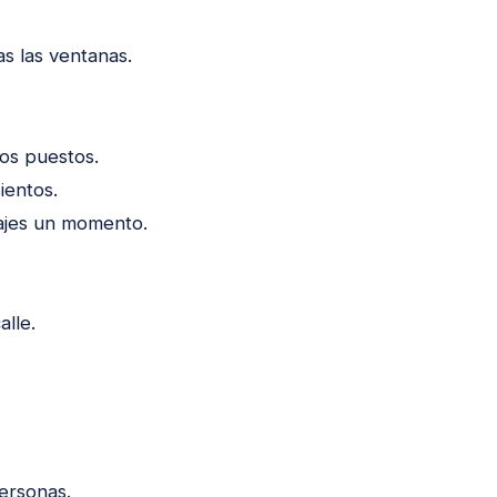
as las ventanas.
os puestos.
ientos.
bajes un momento.
alle.
ersonas.