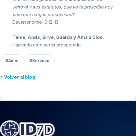
Jehová y sus estatutos, que yo te prescribo hoy,
para que tengas prosperidad?
Deuteronomio 10:12-13
Teme, Anda, Sirve, Guarda y Ama a Dios.
Haciendo esto serás prosperado.
#Amor
#Servicio
Volver al blog