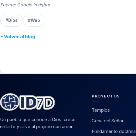
Fuente: Google Insights
#Dios
#Web
Volver al blog
PROYECTOS
Templos
Un pueblo que conoce a Dios, crece
Cena del Señor
en la fe y sirve al prójimo con amor.
Fundamento doctrina