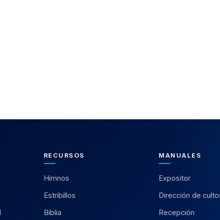
RECURSOS
MANUALES
Himnos
Expositor
Estribillos
Dirección de culto
l
Biblia
Recepción