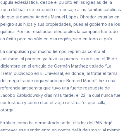
cúpula eclesiástica, desde el pulpito en las iglesias de la
zona del bajío se extendió el mensaje a las familias católicas
de que si ganaba Andrés Manuel López Obrador estarían en
peligro sus hijos y sus propiedades, pues el gobierno se los
quitaría. Por los resultados electorales la campaña fue todo
un éxito pero no sólo en esa región, sino en todo el país.
La compulsión por mucho tiempo reprimida contra el
judaísmo, al parecer, ya tuvo su primera expresión el 16 de
diciembre en el artículo de Germán Martínez titulado “La
Treta” publicado en El Universal, en donde, al tratar el tema
del mega fraude orquestado por Bernard Madoff, hizo una
referencia antisemita que tuvo una fuerte respuesta de
Jacobo Zabludowsky días más tarde, el 22, la cual nunca fue
contestada y como dice el viejo refrán… “el que calla,
otorga”.
Errático como ha demostrado serlo, el líder del PAN dejó
entrever ese sentimiento en contra del judaísmo y, al mismo