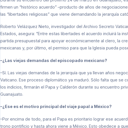
firmen un “histórico acuerdo” –producto de años de negociaciones
las “libertades religiosas” que viene demandando la jerarquía catól
Roberto Velázquez Nieto, investigador del Archivo Secreto Vatican
Estados, asegura: “Entre estas libertades el acuerdo incluirá la ins
partida presupuestal para apoyar económicamente al clero, la cr
mexicanas y, por último, el permiso para que la Iglesia pueda p
–¿Las viejas demandas del episcopado mexicano?
–Sí. Las viejas demandas de la jerarquía que ya llevan años negoci
Vaticano. Ese proceso diplomático ya maduró. Sólo falta que se 
los indicios, firmarán el Papa y Calderón durante su encuentro pr
Guanajuato.
–¿Ese es el motivo principal del viaje papal a México?
–Por encima de todo, para el Papa es prioritario lograr ese acuerd
trono pontificio y hasta ahora viene a México. Esto obedece a q