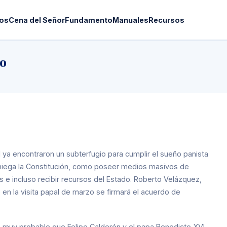
os
Cena del Señor
Fundamento
Manuales
Recursos
ro
I ya encontraron un subterfugio para cumplir el sueño panista
es niega la Constitución, como poseer medios masivos de
 e incluso recibir recursos del Estado. Roberto Velázquez,
e en la visita papal de marzo se firmará el acuerdo de
 muy probable que Felipe Calderón y el papa Benedicto XVI