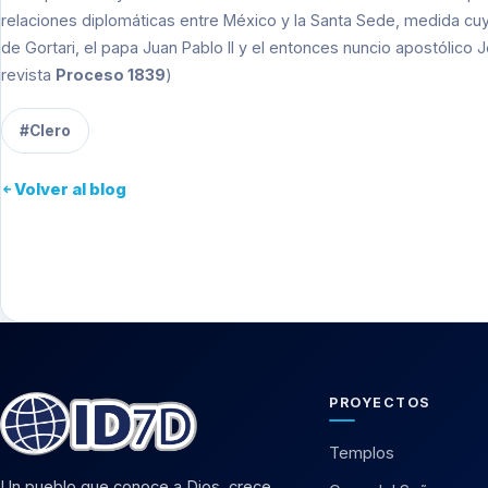
relaciones diplomáticas entre México y la Santa Sede, medida cuyo
de Gortari, el papa Juan Pablo II y el entonces nuncio apostólico J
revista
Proceso 1839
)
#Clero
Volver al blog
PROYECTOS
Templos
Un pueblo que conoce a Dios, crece