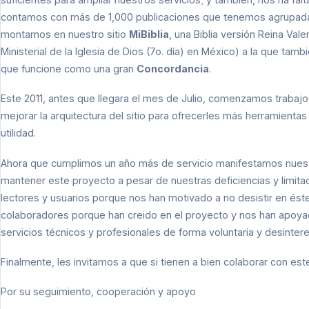
contamos con más de 1,000 publicaciones que tenemos agrupada
montamos en nuestro sitio
MiBiblia
, una Biblia versión Reina Val
Ministerial de la Iglesia de Dios (7o. día) en México) a la que 
que funcione como una gran
Concordancia
.
Este 2011, antes que llegara el mes de Julio, comenzamos trabaj
mejorar la arquitectura del sitio para ofrecerles más herramient
utilidad.
Ahora que cumplimos un año más de servicio manifestamos nuest
mantener este proyecto a pesar de nuestras deficiencias y limit
lectores y usuarios porque nos han motivado a no desistir en ést
colaboradores porque han creido en el proyecto y nos han apoyado
servicios técnicos y profesionales de forma voluntaria y desinter
Finalmente, les invitamos a que si tienen a bien colaborar con e
Por su seguimiento, cooperación y apoyo