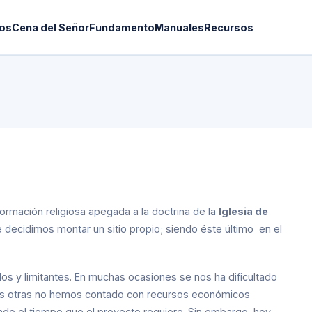
os
Cena del Señor
Fundamento
Manuales
Recursos
ormación religiosa apegada a la doctrina de la
Iglesia de
e decidimos montar un sitio propio; siendo éste último en el
s y limitantes. En muchas ocasiones se nos ha dificultado
unas otras no hemos contado con recursos económicos
ltado el tiempo que el proyecto requiere. Sin embargo, hoy