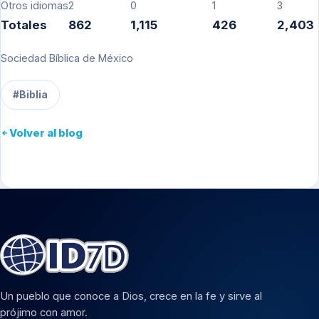
Otros idiomas
2
0
1
3
Totales
862
1,115
426
2,403
Sociedad Bíblica de México
#Biblia
Volver al blog
Un pueblo que conoce a Dios, crece en la fe y sirve al
prójimo con amor.