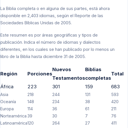
La Biblia completa o en alguna de sus partes, está ahora
disponible en 2,403 idiomas, según el Reporte de las
Sociedades Bíblicas Unidas de 2005.
Este resumen es por áreas geográficas y tipos de
publicación. Indica el número de idiomas y dialectos
diferentes, en los cuales se han publicado por lo menos un
libro de la Biblia hasta diciembre 31 de 2005.
Nuevos
Biblias
Región
Porciones
Total
Testamentos
completas
África
223
301
159
683
Asia
218
244
131
593
Oceanía
148
234
38
420
Europa
114
36
61
211
Norteamérica
39
30
7
76
Latinoamérica
120
264
27
411