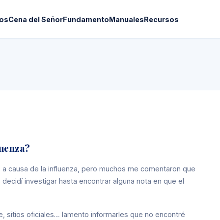
os
Cena del Señor
Fundamento
Manuales
Recursos
luenza?
os a causa de la influenza, pero muchos me comentaron que
 decidí investigar hasta encontrar alguna nota en que el
 sitios oficiales… lamento informarles que no encontré