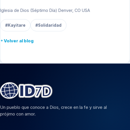
Iglesia de Dios (Séptimo Día) Denver, CO USA
#Kayitare
#Solidaridad
Volver al blog
Un pueblo que conoce a Dios, crece en la fe y sirve al
prójimo con amor.