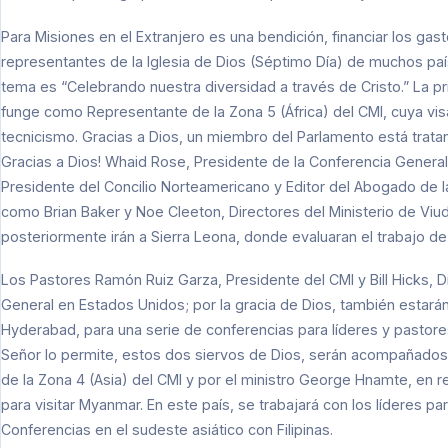
Para Misiones en el Extranjero es una bendición, financiar los gas
representantes de la Iglesia de Dios (Séptimo Día) de muchos país
tema es “Celebrando nuestra diversidad a través de Cristo.” La p
funge como Representante de la Zona 5 (África) del CMI, cuya visa
tecnicismo. Gracias a Dios, un miembro del Parlamento está trat
Gracias a Dios! Whaid Rose, Presidente de la Conferencia General 
Presidente del Concilio Norteamericano y Editor del Abogado de l
como Brian Baker y Noe Cleeton, Directores del Ministerio de Viu
posteriormente irán a Sierra Leona, donde evaluaran el trabajo de
Los Pastores Ramón Ruiz Garza, Presidente del CMI y Bill Hicks, D
General en Estados Unidos; por la gracia de Dios, también estarán
Hyderabad, para una serie de conferencias para líderes y pastores 
Señor lo permite, estos dos siervos de Dios, serán acompañados
de la Zona 4 (Asia) del CMI y por el ministro George Hnamte, en r
para visitar Myanmar. En este país, se trabajará con los líderes pa
Conferencias en el sudeste asiático con Filipinas.