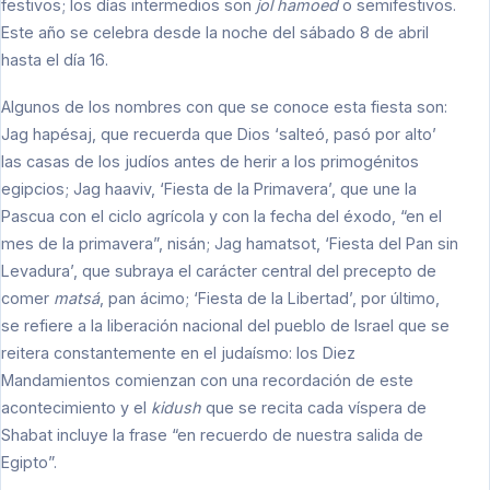
festivos; los días intermedios son
jol hamoed
o semifestivos.
Este año se celebra desde la noche del sábado 8 de abril
hasta el día 16.
Algunos de los nombres con que se conoce esta fiesta son:
Jag hapésaj, que recuerda que Dios ‘salteó, pasó por alto’
las casas de los judíos antes de herir a los primogénitos
egipcios; Jag haaviv, ‘Fiesta de la Primavera’, que une la
Pascua con el ciclo agrícola y con la fecha del éxodo, “en el
mes de la primavera”, nisán; Jag hamatsot, ‘Fiesta del Pan sin
Levadura’, que subraya el carácter central del precepto de
comer
matsá
, pan ácimo; ‘Fiesta de la Libertad’, por último,
se refiere a la liberación nacional del pueblo de Israel que se
reitera constantemente en el judaísmo: los Diez
Mandamientos comienzan con una recordación de este
acontecimiento y el
kidush
que se recita cada víspera de
Shabat incluye la frase “en recuerdo de nuestra salida de
Egipto”.