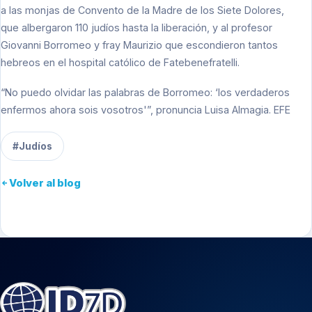
a las monjas de Convento de la Madre de los Siete Dolores,
que albergaron 110 judíos hasta la liberación, y al profesor
Giovanni Borromeo y fray Maurizio que escondieron tantos
hebreos en el hospital católico de Fatebenefratelli.
“No puedo olvidar las palabras de Borromeo: ‘los verdaderos
enfermos ahora sois vosotros'”, pronuncia Luisa Almagia. EFE
#Judíos
Volver al blog