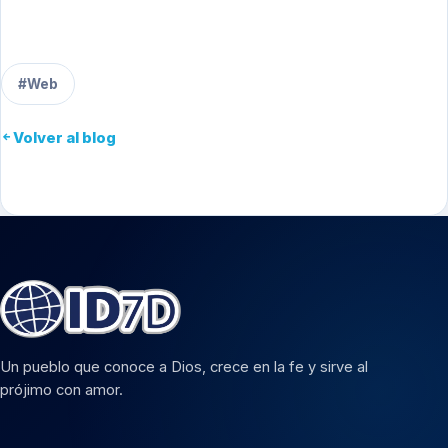
#Web
Volver al blog
Un pueblo que conoce a Dios, crece en la fe y sirve al
prójimo con amor.