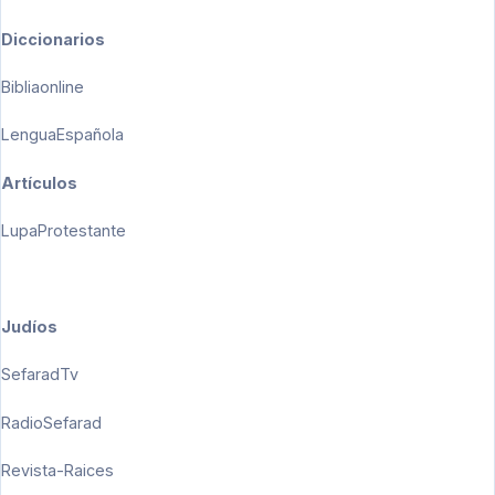
Diccionarios
Bibliaonline
LenguaEspañola
Artículos
LupaProtestante
Judíos
SefaradTv
RadioSefarad
Revista-Raices