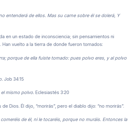
no entenderá de ellos. Mas su carne sobre él se dolerá, Y
da en un estado de inconsciencia; sin pensamientos ni
. Han vuelto a la tierra de donde fueron tomados:
rra; porque de ella fuiste tomado: pues polvo eres, y al polvo
o.
Job 34:15
n el mismo polvo.
Eclesiastés 3:20
Dios. Él dijo, “morirás”, pero el diablo dijo: “no morirás”.
 comeréis de él, ni le tocaréis, porque no muráis. Entonces la