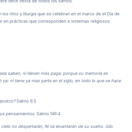
iere decir fiesta de todos los santos.
los ritos y liturgia que se celebran en el marco de el Día de
rir en prácticas que corresponden a sistemas religiosos
ada saben, ni tienen más paga; porque su memoria es
 ya: ni tiene ya más parte en el siglo, en todo lo que se hace
sepulcro?
Salmo 6:5
n sus pensamientos.
Salmo 146:4
 cielo no despertarán, Ni se levantarán de su sueño.
Job