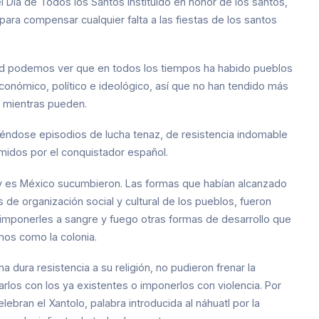
el Día de Todos los Santos instituido en honor de los santos,
ara compensar cualquier falta a las fiestas de los santos
idad podemos ver que en todos los tiempos ha habido pueblos
onómico, político e ideológico, así que no han tendido más
ir mientras pueden.
éndose episodios de lucha tenaz, de resistencia indomable
midos por el conquistador español.
oy es México sucumbieron. Las formas que habían alcanzado
de organización social y cultural de los pueblos, fueron
ra imponerles a sangre y fuego otras formas de desarrollo que
mos como la colonia.
a dura resistencia a su religión, no pudieron frenar la
larlos con los ya existentes o imponerlos con violencia. Por
bran el Xantolo, palabra introducida al náhuatl por la