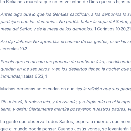
La Biblia nos muestra que no es voluntad de Dios que sus hijos pa
Antes digo que lo que los Gentiles sacrifican, á los demonios lo sa
partícipes con los demonios. No podéis beber la copa del Señor, y
mesa del Señor, y de la mesa de los demonios.
1 Corintios 10:20,21
Así dijo Jehová: No aprendáis el camino de las gentes, ni de las s
Jeremías 10:2
Pueblo que en mi cara me provoca de continuo á ira, sacrificando 
quedan en los sepulcros, y en los desiertos tienen la noche; que
inmundas;
Isaías 65:3,4
Muchas personas se escudan en que
“es la religión que sus padr
Oh Jehová, fortaleza mía, y fuerza mía, y refugio mío en el tiempo 
tierra, y dirán: Ciertamente mentira poseyeron nuestros padres, 
La gente que observa Todos Santos, espera a muertos que no ve
que el mundo podría pensar. Cuando Jesús venga, se levantarán l