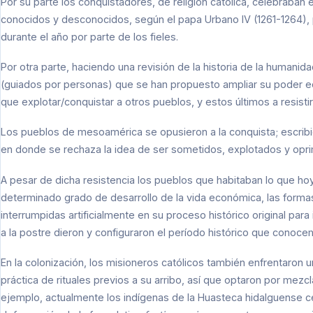
Por su parte los conquistadores, de religión católica, celebraban 
conocidos y desconocidos, según el papa Urbano IV (1261-1264), p
durante el año por parte de los fieles.
Por otra parte, haciendo una revisión de la historia de la human
(guiados por personas) que se han propuesto ampliar su poder ec
que explotar/conquistar a otros pueblos, y estos últimos a resist
Los pueblos de mesoamérica se opusieron a la conquista; escribi
en donde se rechaza la idea de ser sometidos, explotados y opri
A pesar de dicha resistencia los pueblos que habitaban lo que h
determinado grado de desarrollo de la vida económica, las formas 
interrumpidas artificialmente en su proceso histórico original pa
a la postre dieron y configuraron el período histórico que conoce
En la colonización, los misioneros católicos también enfrentaron un
práctica de rituales previos a su arribo, así que optaron por mezc
ejemplo, actualmente los indígenas de la Huasteca hidalguense cele