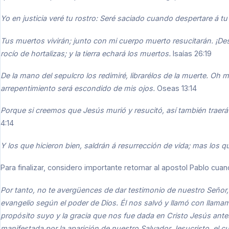
Yo en justicia veré tu rostro: Seré saciado cuando despertare á t
Tus muertos vivirán; junto con mi cuerpo muerto resucitarán. ¡De
rocío de hortalizas; y la tierra echará los muertos.
Isaías 26:19
De la mano del sepulcro los redimiré, librarélos de la muerte. Oh 
arrepentimiento será escondido de mis ojos.
Oseas 13:14
Porque si creemos que Jesús murió y resucitó, así también traerá
4:14
Y los que hicieron bien, saldrán á resurrección de vida; mas los 
Para finalizar, considero importante retomar al apostol Pablo cuan
Por tanto, no te avergüences de dar testimonio de nuestro Señor, n
evangelio según el poder de Dios. Él nos salvó y llamó con llama
propósito suyo y la gracia que nos fue dada en Cristo Jesús ante
manifestada por la aparición de nuestro Salvador Jesucristo, el cual