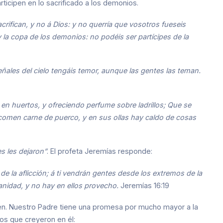
rticipen en lo sacrificado a los demonios.
crifican, y no á Dios: y no querría que vosotros fueseis
 la copa de los demonios: no podéis ser partícipes de la
eñales del cielo tengáis temor, aunque las gentes las teman.
en huertos, y ofreciendo perfume sobre ladrillos; Que se
 comen carne de puerco, y en sus ollas hay caldo de cosas
es les dejaron”
. El profeta Jeremías responde:
de la aflicción; á ti vendrán gentes desde los extremos de la
vanidad, y no hay en ellos provecho.
Jeremías 16:19
n. Nuestro Padre tiene una promesa por mucho mayor a la
os que creyeron en él: