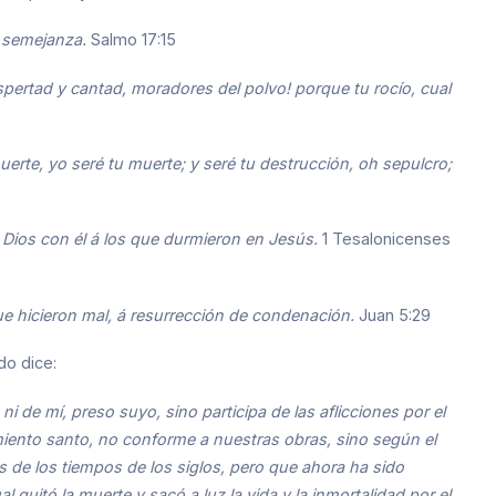
u semejanza.
Salmo 17:15
spertad y cantad, moradores del polvo! porque tu rocío, cual
muerte, yo seré tu muerte; y seré tu destrucción, oh sepulcro;
 Dios con él á los que durmieron en Jesús.
1 Tesalonicenses
que hicieron mal, á resurrección de condenación.
Juan 5:29
do dice:
i de mí, preso suyo, sino participa de las aflicciones por el
miento santo, no conforme a nuestras obras, sino según el
s de los tiempos de los siglos, pero que ahora ha sido
 quitó la muerte y sacó a luz la vida y la inmortalidad por el