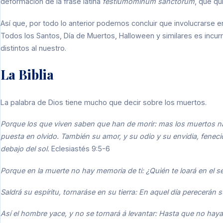
deformación de la frase latina
festiumominum sanctorum
, que qu
Así que, por todo lo anterior podemos concluir que involucrarse en 
Todos los Santos, Día de Muertos, Halloween y similares es incur
distintos al nuestro.
La Biblia
La palabra de Dios tiene mucho que decir sobre los muertos.
Porque los que viven saben que han de morir: mas los muertos n
puesta en olvido. También su amor, y su odio y su envidia, feneció
debajo del sol.
Eclesiastés 9:5-6
Porque en la muerte no hay memoria de ti: ¿Quién te loará en el 
Saldrá su espíritu, tornaráse en su tierra: En aquel día perecerá
Así el hombre yace, y no se tornará á levantar: Hasta que no haya