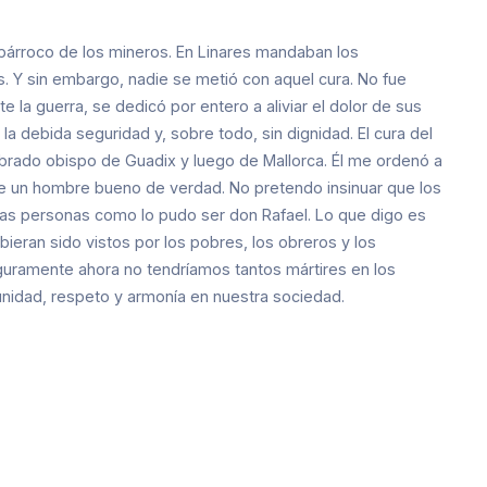
l párroco de los mineros. En Linares mandaban los
s. Y sin embargo, nadie se metió con aquel cura. No fue
e la guerra, se dedicó por entero a aliviar el dolor de sus
la debida seguridad y, sobre todo, sin dignidad. El cura del
mbrado obispo de Guadix y luego de Mallorca. Él me ordenó a
ue un hombre bueno de verdad. No pretendo insinuar que los
as personas como lo pudo ser don Rafael. Lo que digo es
bieran sido vistos por los pobres, los obreros y los
guramente ahora no tendríamos tantos mártires en los
 unidad, respeto y armonía en nuestra sociedad.