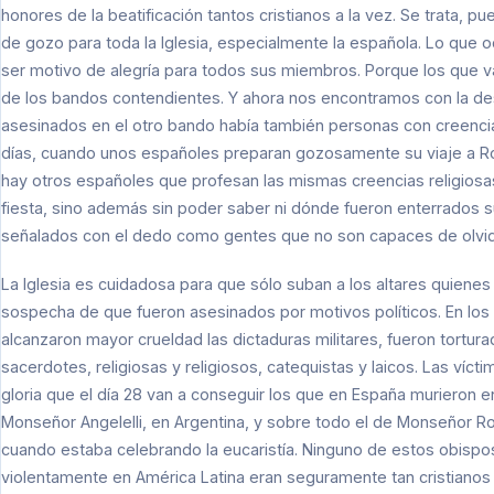
honores de la beatificación tantos cristianos a la vez. Se trata, 
de gozo para toda la Iglesia, especialmente la española. Lo que 
ser motivo de alegría para todos sus miembros. Porque los que v
de los bandos contendientes. Y ahora nos encontramos con la de
asesinados en el otro bando había también personas con creenci
días, cuando unos españoles preparan gozosamente su viaje a R
hay otros españoles que profesan las mismas creencias religiosas
fiesta, sino además sin poder saber ni dónde fueron enterrados s
señalados con el dedo como gentes que no son capaces de olvid
La Iglesia es cuidadosa para que sólo suban a los altares quienes 
sospecha de que fueron asesinados por motivos políticos. En los
alcanzaron mayor crueldad las dictaduras militares, fueron tortu
sacerdotes, religiosas y religiosos, catequistas y laicos. Las víct
gloria que el día 28 van a conseguir los que en España murieron en
Monseñor Angelelli, en Argentina, y sobre todo el de Monseñor Ro
cuando estaba celebrando la eucaristía. Ninguno de estos obispo
violentamente en América Latina eran seguramente tan cristianos 