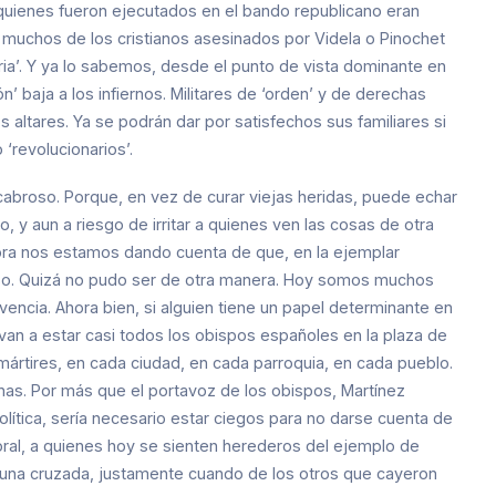
e quienes fueron ejecutados en el bando republicano eran
muchos de los cristianos asesinados por Videla o Pinochet
ria’. Y ya lo sabemos, desde el punto de vista dominante en
ón’ baja a los infiernos. Militares de ‘orden’ y de derechas
os altares. Ya se podrán dar por satisfechos sus familiares si
‘revolucionarios’.
cabroso. Porque, en vez de curar viejas heridas, puede echar
 y aun a riesgo de irritar a quienes ven las cosas de otra
ora nos estamos dando cuenta de que, en la ejemplar
also. Quizá no pudo ser de otra manera. Hoy somos muchos
encia. Ahora bien, si alguien tiene un papel determinante en
8 van a estar casi todos los obispos españoles en la plaza de
mártires, en cada ciudad, en cada parroquia, en cada pueblo.
as. Por más que el portavoz de los obispos, Martínez
lítica, sería necesario estar ciegos para no darse cuenta de
ctoral, a quienes hoy se sienten herederos del ejemplo de
una cruzada, justamente cuando de los otros que cayeron