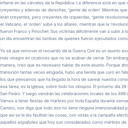
infame en las cárceles de la República. La diferencia está en qu
creyentes y además de derechas, ‘gente de orden’. Mientras que 
eran creyentes, pero creyentes de izquierdas, ‘gente revoluciona
el Vaticano, el ‘orden’ sube a los altares, mientras que la ‘revoluci
fueron Franco y Pinochet. Sus víctimas difícilmente van a subir a l
un día encuentran las tumbas de quienes fueron ejecutados como 
Yo sé que remover el recuerdo de la Guerra Civil es un asunto es
más vinagre en cicatrices que no se acaban de cerrar. Sin embargo,
manera, creo que es necesario hablar de este asunto. Porque ah
transición tantas veces elogiada, hubo una herida que curó en f
los que pensamos que ha llegado la hora de sanear nuestra conviv
esa tarea, es la Iglesia, sobre todo los obispos. El próximo día 2
San Pedro. Y luego vendrán las celebraciones locales de los 498 
Vamos a tener fiestas de mártires por toda España durante seman
Camino, nos diga que todo eso no tiene ninguna intencionalidad po
que así se le les facilitan las cosas, con vistas a la campaña ele
aquellos españoles que hoy son considerados como mártires de 