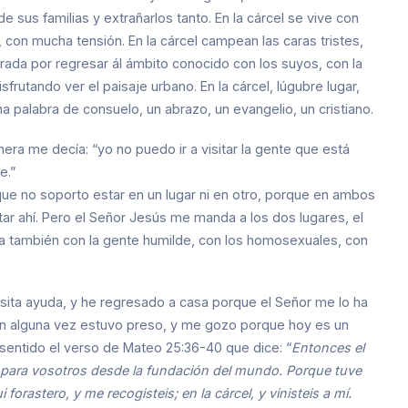
e sus familias y extrañarlos tanto. En la cárcel se vive con
con mucha tensión. En la cárcel campean las caras tristes,
erada por regresar ál ámbito conocido con los suyos, con la
isfrutando ver el paisaje urbano. En la cárcel, lúgubre lugar,
a palabra de consuelo, un abrazo, un evangelio, un cristiano.
 me decía: “yo no puedo ir a visitar la gente que está
e.”
rque no soporto estar en un lugar ni en otro, porque en ambos
ar ahí. Pero el Señor Jesús me manda a los dos lugares, el
a también con la gente humilde, con los homosexuales, con
sita ayuda, y he regresado a casa porque el Señor me lo ha
ien alguna vez estuvo preso, y me gozo porque hoy es un
sentido el verso de Mateo 25:36-40 que dice: “
Entonces el
o para vosotros desde la fundación del mundo. Porque tuve
forastero, y me recogisteis; en la cárcel, y vinisteis a mí.