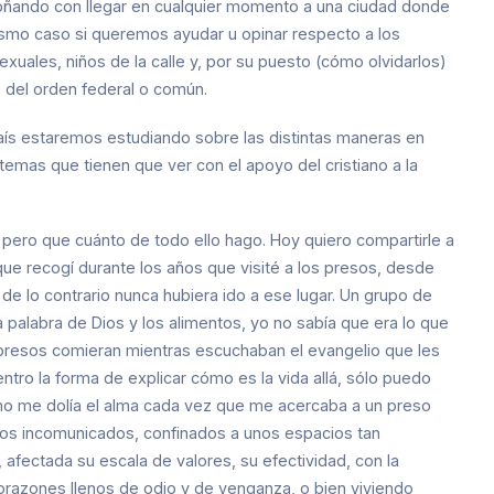
 soñando con llegar en cualquier momento a una ciudad donde
mismo caso si queremos ayudar u opinar respecto a los
exuales, niños de la calle y, por su puesto (cómo olvidarlos)
s del orden federal o común.
ís estaremos estudiando sobre las distintas maneras en
emas que tienen que ver con el apoyo del cristiano a la
pero que cuánto de todo ello hago. Hoy quiero compartirle a
que recogí durante los años que visité a los presos, desde
de lo contrario nunca hubiera ido a ese lugar. Un grupo de
a palabra de Dios y los alimentos, yo no sabía que era lo que
os presos comieran mientras escuchaban el evangelio que les
ntro la forma de explicar cómo es la vida allá, sólo puedo
cómo me dolía el alma cada vez que me acercaba a un preso
rlos incomunicados, confinados a unos espacios tan
 afectada su escala de valores, su efectividad, con la
orazones llenos de odio y de venganza, o bien viviendo