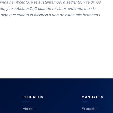
vimos hambriento, y te sustentamos, o sediento, y te dimos
do, y te cubrimos? ¿O cuándo te vimos enfermo, o en la
 os digo que cuanto lo hicisteis a uno de estos mis hermanos
RECURSOS
MANUALES
Himnos
Expositor