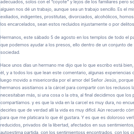
adecuados, solos con el “coyote” y lejos de los familiares pero
alguien nos dé un trabajo, aunque sea un trabajo sencillo. Es el 
exiliados, indigentes, prostitutas, divorciados, alcohólicos, homos
los encarcelados, sean estos recluidos injustamente o por delito
Hermanos, este sábado 5 de agosto en los templos de todo el pa
que podemos ayudar a los presos, ello dentro de un conjunto de t
sociedad.
Hace unos días un hermano me dijo que lo que escribo está bien, 
él, y a todos los que lean este comentario, algunas experiencias 
luego movido a misericordia por el amor del Señor Jesús, porque 
hermanos asistíamos a la cárcel para compartir con los reclusos l
necesitaban más, si una cosa o la otra, al final decidimos que l
compartíamos. y es que la vida en la carcel es muy dura, no encue
decirles que de verdad allí la vida es muy difícil. Aún recuerdo 
para que me platicara lo que él gustara. Y es que es doloroso ve
reducidos, privados de la libertad, afectados en sus sentimientos,
autoestima partida, con los sentimientoss encontrados, con los c