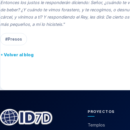
Entonces los justos le responderán diciendo: Señor, ¿cuándo te 
de beber? ¿Y cuándo te vimos forastero, y te recogimos, o desnu
cárcel, y vinimos a tí? Y respondiendo el Rey, les dirá: De cierto
más pequeños, a mí lo hicisteis.
“
#Presos
Volver al blog
PROYECTOS
Templos