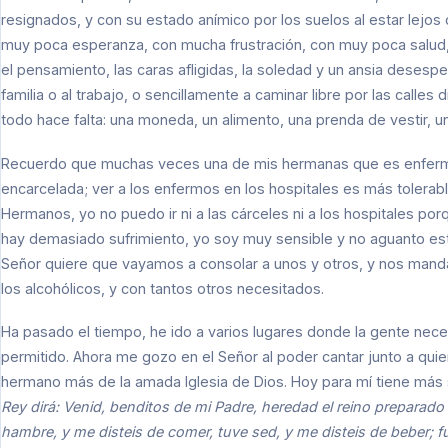
resignados, y con su estado anímico por los suelos al estar lejos d
muy poca esperanza, con mucha frustración, con muy poca salud, 
el pensamiento, las caras afligidas, la soledad y un ansia desesp
familia o al trabajo, o sencillamente a caminar libre por las calles d
todo hace falta: una moneda, un alimento, una prenda de vestir, un
Recuerdo que muchas veces una de mis hermanas que es enfermera
encarcelada; ver a los enfermos en los hospitales es más tolerabl
Hermanos, yo no puedo ir ni a las cárceles ni a los hospitales po
hay demasiado sufrimiento, yo soy muy sensible y no aguanto est
Señor quiere que vayamos a consolar a unos y otros, y nos mand
los alcohólicos, y con tantos otros necesitados.
Ha pasado el tiempo, he ido a varios lugares donde la gente nece
permitido. Ahora me gozo en el Señor al poder cantar junto a qu
hermano más de la amada Iglesia de Dios. Hoy para mí tiene más 
Rey dirá: Venid, benditos de mi Padre, heredad el reino preparad
hambre, y me disteis de comer, tuve sed, y me disteis de beber; fui 