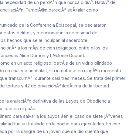
de la necesidad de un perdÃ³n que nunca pidiÃ³. HablÃ³ de
a reconciliaciÃ³n. TambiÃ©n pareciÃ³ seÃ±alar como
municado de la Conferencia Episcopal, se declararon
r estos delitos, y mencionaron la necesidad de
imos hechos que se le inculpan al sacerdote.
ionÃ³ a los mÃ¡s de cien religiosos, entre ellos los
 francesas Alice Domon y LÃ©onie Duquet.
como en un acto religioso, detrÃ¡s de un vidrio blindado
ando un chaleco antibalas, sin inmutarse en ningÃºn momento.
que transcurriÃ³, durante casi tres meses. Se trata del primer
 tortura y 42 de privacionÃ³ ilegÃ­tima de la libertad
 la anulaciÃ³n definitiva de las Leyes de Obediencia
nidad en el paÃ­s.
 dinero para salvar a los suyos âen el caso de siete jÃ³venes
ealidad fue un traslado en la noche para ejecutarlos. En ese
da por la sangre de un joven que se dio cuenta que