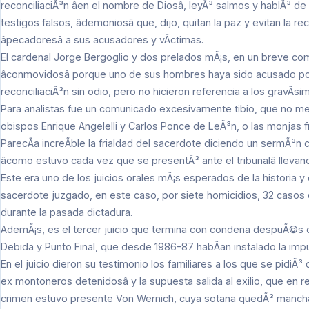
reconciliaciÃ³n âen el nombre de Diosâ, leyÃ³ salmos y hablÃ³ 
testigos falsos, âdemoniosâ que, dijo, quitan la paz y evitan l
âpecadoresâ a sus acusadores y vÃ­ctimas.
El cardenal Jorge Bergoglio y dos prelados mÃ¡s, en un breve co
âconmovidosâ porque uno de sus hombres haya sido acusado po
reconciliaciÃ³n sin odio, pero no hicieron referencia a los gravÃ­s
Para analistas fue un comunicado excesivamente tibio, que no menc
obispos Enrique Angelelli y Carlos Ponce de LeÃ³n, o las monjas
ParecÃ­a increÃ­ble la frialdad del sacerdote diciendo un sermÃ³n 
âcomo estuvo cada vez que se presentÃ³ ante el tribunalâ llev
Este era uno de los juicios orales mÃ¡s esperados de la historia y 
sacerdote juzgado, en este caso, por siete homicidios, 32 casos de
durante la pasada dictadura.
AdemÃ¡s, es el tercer juicio que termina con condena despuÃ©s de
Debida y Punto Final, que desde 1986-87 habÃ­an instalado la impu
En el juicio dieron su testimonio los familiares a los que se pidiÃ³
ex montoneros detenidosâ y la supuesta salida al exilio, que en r
crimen estuvo presente Von Wernich, cuya sotana quedÃ³ mancha