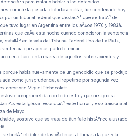
detenciÃ³n para instar a hablar a los detenidos-
ones durante la pasada dictadura militar, fue condenado hoy
ua por un tribunal federal que destacÃ³ que se tratÃ³ de
ue tuvo lugar en Argentina entre los aÃ±os 1976 y 1983â.
 pertinaz que caÃ­a esta noche cuando conocieron la sentencia
 estallÃ³ en la sala del Tribunal Federal Uno de La Plata,
la sentencia que apenas pudo terminar.
ron en el aire en la marea de aquellos sobrevivientes y
nte porque habla nuevamente de un genocidio que se produjo
talada como jurisprudencia, al repetirse por segunda vez,
x comisario Miguel Etchecolatz.
que estuvo comprometida con todo esto y que ni siquiera
amÃ¡s esta Iglesia reconociÃ³ este horror y eso traiciona al
laza de Mayo.
alde, sostuvo que se trata de âun fallo histÃ³rico ajustado
.
e burlÃ³ el dolor de las vÃ­ctimas al llamar a la paz y la