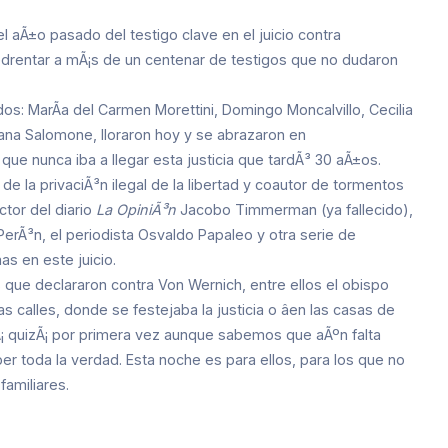
l aÃ±o pasado del testigo clave en el juicio contra
edrentar a mÃ¡s de un centenar de testigos que no dudaron
ados: MarÃ­a del Carmen Morettini, Domingo Moncalvillo, Cecilia
usana Salomone, lloraron hoy y se abrazaron en
e nunca iba a llegar esta justicia que tardÃ³ 30 aÃ±os.
la privaciÃ³n ilegal de la libertad y coautor de tormentos
ctor del diario
La OpiniÃ³n
Jacobo Timmerman (ya fallecido),
PerÃ³n, el periodista Osvaldo Papaleo y otra serie de
s en este juicio.
s que declararon contra Von Wernich, entre ellos el obispo
 calles, donde se festejaba la justicia o âen las casas de
rÃ¡ quizÃ¡ por primera vez aunque sabemos que aÃºn falta
 toda la verdad. Esta noche es para ellos, para los que no
familiares.