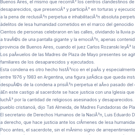
Buenos Aires, el mismo que recorriÃ³ los centros clandestinos de 
desaparecidos, que presenciÃ³ y participÃ³ en torturas y ejecuci
a la pena de reclusiÃ³n perpetua e inhabilitaciÃ³n absoluta perpet
âdelitos de lesa humanidad cometidos en el marco del genocidio q
Cientos de personas celebraron en las calles, olvidando la lluvia
a travÃ©s de una pantalla gigante y la emociÃ³n, apenas contenida,
provincia de Buenos Aires, cuando el juez Carlos Rozanski leyÃ³ 
Los paÃ±uelos de las Madres de Plaza de Mayo presentes se agita
familiares de los desaparecidos y ejecutados.
Esta condena es otro hecho histÃ³rico en el paÃ­s y especialme
entre 1976 y 1983 en Argentina, una figura jurÃ­dica que queda ins
despuÃ©s de la condena a prisiÃ³n perpetua el aÃ±o pasado del e
âEn este castigo al sacerdote se hace justicia con una Iglesia 
luchÃ³ por la cantidad de religiosos asesinados y desaparecidos. J
pueblo cristianoâ, dijo Tati Almeida, de Madres Fundadoras de P
El secretario de Derechos Humanos de la NaciÃ³n, Luis Eduardo Duh
a derecho, que hace justicia ante los crÃ­menes de lesa humanidadâ
Poco antes, el sacerdote, sin el mÃ­nimo signo de arrepentimiento, s