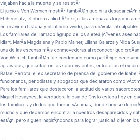
viajaban hacia la muerte y se resistiÃ³.
El juicio a Von Wernich mostrÃ³ tambiÃ©n que ni la desapariciÃ³n e
Etchecolatz, el obrero Julio LÃ³pez, ni las amenazas lograron am
en revivir su historia y el infierno vivido, para seÃ±alar al culpable.
Los familiares del llamado âgrupo de los sieteâ jÃ³venes asesin
Idiart, MarÃ­a Magdalena y Pablo Mainer, Liliana Galarza y Nilda S
una de las escenas mÃ¡s conmovedoras al reconocer que creÃ­an qu
Von Wernich tambiÃ©n fue condenado como partÃ­cipe necesario de 
agravados, que sufrieron los sobrevivientes, entre ellos el ex dire
Rafael Perrota, el ex secretario de prensa del gobierno de Isabel 
funcionarios, periodistas y abogados que declararon como vÃ­ctima
Para los familiares que destacaron la actitud de varios sacerdote
Miguel Hesaynes, la verdadera Iglesia de Cristo estaba hoy en esas
los familiares y de los que fueron vÃ­ctimas, donde hoy se dormi
mucho y que debemos encontrar a nuestros desaparecidos y saber
estÃ¡n, pero siguen inspirÃ¡ndonos para lograr justiciaâ dijeron los 