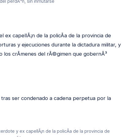
 del perdÃ³n, sin inmutarse
l ex capellÃ¡n de la policÃ­a de la provincia de
rturas y ejecuciones durante la dictadura militar, y
idio los crÃ­menes del rÃ©gimen que gobernÃ³
h tras ser condenado a cadena perpetua por la
rdote y ex capellÃ¡n de la policÃ­a de la provincia de