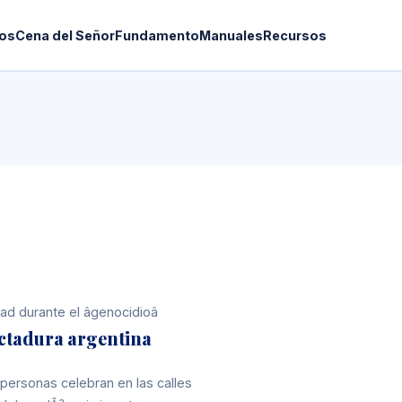
os
Cena del Señor
Fundamento
Manuales
Recursos
 durante el âgenocidioâ
ictadura argentina
 personas celebran en las calles