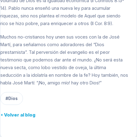
voluntad de Dios es la igualdad económica (II Corintios 8:13-
14). Pablo nunca enseñó una nueva ley para acumular
riquezas, sino nos plantea el modelo de Aquel que siendo
rico se hizo pobre, para enriquecer a otros (II Cor. 8:9).
Muchos no-cristianos hoy unen sus voces con la de José
Martí, para señalarnos como adoradores del “Dios
prestamista”. Tal perversión del evangelio es el peor
testimonio que podemos dar ante el mundo. ¿No será esta
nueva secta, como lobo vestido de oveja, la última
seducción a la idolatría en nombre de la fe? Hoy también, nos
habla José Martí: “¡No, amigo mío! hay otro Dios!”
#Dios
Volver al blog