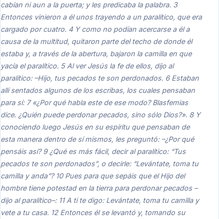
cabían ni aun a la puerta; y les predicaba la palabra. 3
Entonces vinieron a él unos trayendo a un paralítico, que era
cargado por cuatro. 4 Y como no podían acercarse a él a
causa de la multitud, quitaron parte del techo de donde él
estaba y, a través de la abertura, bajaron la camilla en que
yacía el paralítico. 5 Al ver Jesús la fe de ellos, dijo al
paralítico: –Hijo, tus pecados te son perdonados. 6 Estaban
allí sentados algunos de los escribas, los cuales pensaban
para sí: 7 «¿Por qué habla este de ese modo? Blasfemias
dice. ¿Quién puede perdonar pecados, sino sólo Dios?». 8 Y
conociendo luego Jesús en su espíritu que pensaban de
esta manera dentro de sí mismos, les preguntó: –¿Por qué
pensáis así? 9 ¿Qué es más fácil, decir al paralítico: “Tus
pecados te son perdonados”, o decirle: “Levántate, toma tu
camilla y anda”? 10 Pues para que sepáis que el Hijo del
hombre tiene potestad en la tierra para perdonar pecados –
dijo al paralítico–: 11 A ti te digo: Levántate, toma tu camilla y
vete a tu casa. 12 Entonces él se levantó y, tomando su