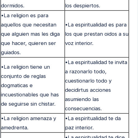
dormidos.
los despiertos.
•La religion es para
aquellos que necesitan
•La espiritualidad es para
que alguien mas les diga
los que prestan oidos a su
que hacer, quieren ser
voz interior.
guiados.
•La espiritualidad te invita
•La religion tiene un
a razonarlo todo,
conjunto de reglas
cuestionarlo todo y
dogmaticas e
decidirtus acciones
incuestionables que has
asumiendo las
de seguirse sin chistar.
consecuencias.
•La religion amenaza y
•La espiritualidad te da
amedrenta.
paz interior.
•La espiritualidad te dice