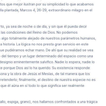
tos que mejor ilustran por su simplicidad lo que acabamos
la plantada, Marcos 4, 26-29, extraordinario milagro en el
rto, ya sea de noche o de día, y sin que él pueda decir
 las condiciones del Reino de Dios. No podemos
es algo totalmente alejado de nuestros parámetros humanos,
 historia. La lógica no nos presta gran servicio en este
 que pudiéramos echar mano. De ahí que su realidad se vea
o del tiempo y un lugar determinado del espacio como una
 designio eminentemente salvífico. Nadie lo espera, nadie lo
te porque Dios así lo ha querido. Su existencia responde
rsona y la obra de Jesús el Mesías, de tal manera que los
etenderlo; finalmente, el destino de nuestra especie no es
que él aúna en sí todo lo que significa ser realmente
allo, espiga, grano), nos hallamos confrontados a una trágica