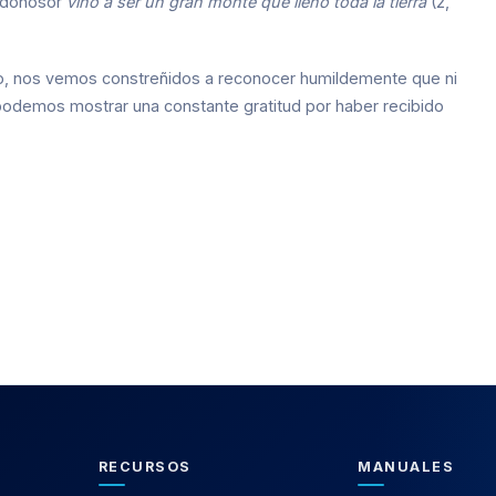
codonosor
vino a ser un gran monte que llenó toda la tierra
(2,
ino, nos vemos constreñidos a reconocer humildemente que ni
odemos mostrar una constante gratitud por haber recibido
RECURSOS
MANUALES