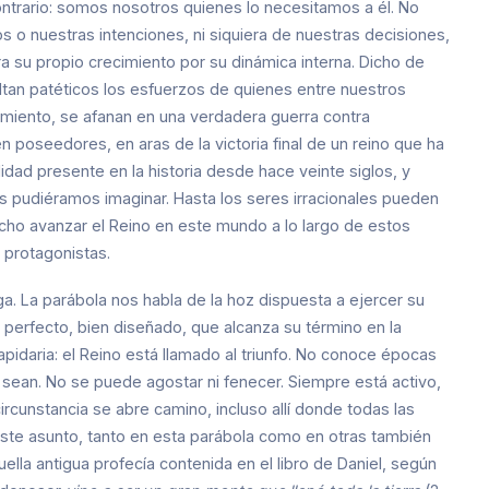
ontrario: somos nosotros quienes lo necesitamos a él. No
o nuestras intenciones, ni siquiera de nuestras decisiones,
ra su propio crecimiento por su dinámica interna. Dicho de
ltan patéticos los esfuerzos de quienes entre nuestros
miento, se afanan en una verdadera guerra contra
 poseedores, en aras de la victoria final de un reino que ha
alidad presente en la historia desde hace veinte siglos, y
 pudiéramos imaginar. Hasta los seres irracionales pueden
echo avanzar el Reino en este mundo a lo largo de estos
 protagonistas.
iega. La parábola nos habla de la hoz dispuesta a ejercer su
perfecto, bien diseñado, que alcanza su término en la
apidaria: el Reino está llamado al triunfo. No conoce épocas
 sean. No se puede agostar ni fenecer. Siempre está activo,
rcunstancia se abre camino, incluso allí donde todas las
ste asunto, tanto en esta parábola como en otras también
uella antigua profecía contenida en el libro de Daniel, según