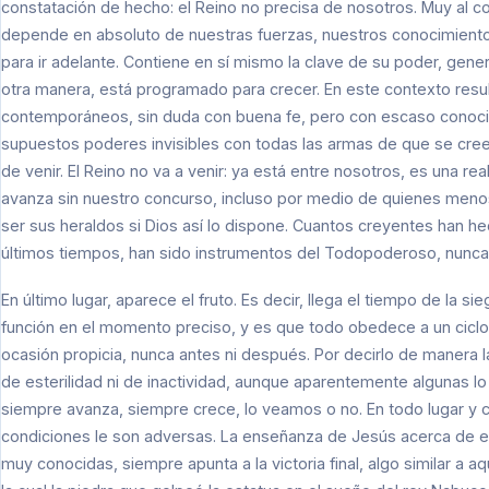
constatación de hecho: el Reino no precisa de nosotros. Muy al c
depende en absoluto de nuestras fuerzas, nuestros conocimientos 
para ir adelante. Contiene en sí mismo la clave de su poder, gene
otra manera, está programado para crecer. En este contexto resu
contemporáneos, sin duda con buena fe, pero con escaso conoci
supuestos poderes invisibles con todas las armas de que se creen
de venir. El Reino no va a venir: ya está entre nosotros, es una re
avanza sin nuestro concurso, incluso por medio de quienes menos
ser sus heraldos si Dios así lo dispone. Cuantos creyentes han h
últimos tiempos, han sido instrumentos del Todopoderoso, nunca
En último lugar, aparece el fruto. Es decir, llega el tiempo de la s
función en el momento preciso, y es que todo obedece a un ciclo 
ocasión propicia, nunca antes ni después. Por decirlo de manera l
de esterilidad ni de inactividad, aunque aparentemente algunas lo
siempre avanza, siempre crece, lo veamos o no. En todo lugar y ci
condiciones le son adversas. La enseñanza de Jesús acerca de e
muy conocidas, siempre apunta a la victoria final, algo similar a aq