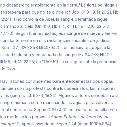
1
no desaparece simplemente en la tierra..
La tierra se niega a
absorberla para que no se olvide (cf. Job 16:18-19; Is 26:21; Hb
12:24), sino como la de Abel, la sangre derramada sigue
clamando al cielo (Gn 4:10; Hb 11:4; cf. 1 En 9:1-2,10; 22:5-7;
47:1-3). Según fuentes judías, esa sangre se mueve y hierve
constantemente en sus reclamos incansables de justicia
(Kittel (I:7; 626; StrB I:940-942). Los asesinatos dejan a la
ciudad saturada y empapada de sangre (Ez 24:7-8; NIDOT
III:155; cf. Mt 23:25; Lc 11:50-51), la cual grita ante la presencia
de Dios.
Hay razones convincentes para entender estas dos copas
también como protesta contra los asesinatos, las masacres
y las guerras (cf. 6:3-4; 18:24). Algunos autores concebían a la
sangre humana como manchando las aguas para volverlas
totalmente rojas. Según OrSib 4:61, en una futura batalla entre
los medos y los persas,
“el gran Éufrates se inundará de
sangre”
. El Apocalipsis de Asclepio 3:24 (Aune 1998A:884)