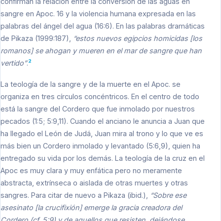
confirman la relación entre la conversión de las aguas en
sangre en Apoc. 16 y la violencia humana expresada en las
palabras del ángel del agua (16:6). En las palabras dramáticas
de Pikaza (1999:187),
“estos nuevos egipcios homicidas [los
romanos] se ahogan y mueren en el mar de sangre que han
2
vertido”
.
La teología de la sangre y de la muerte en el Apoc. se
organiza en tres círculos concéntricos. En el centro de todo
está la sangre del Cordero que fue inmolado por nuestros
pecados (1:5; 5:9,11). Cuando el anciano le anuncia a Juan que
ha llegado el León de Judá, Juan mira al trono y lo que ve es
más bien un Cordero inmolado y levantado (5:6,9), quien ha
entregado su vida por los demás. La teología de la cruz en el
Apoc es muy clara y muy enfática pero no meramente
abstracta, extrínseca o aislada de otras muertes y otras
sangres. Para citar de nuevo a Pikaza (ibid.),
“Sobre ese
asesinato [la crucifixión] emerge la gracia creadora del
Cordero (cf. 5:9) y de aquellos que resisten, dejándose