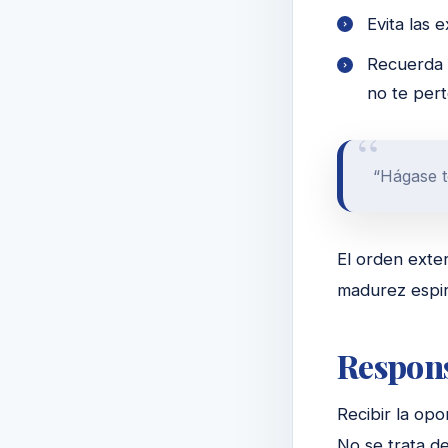
Evita las 
Recuerda 
no te pert
“Hágase 
El orden exter
madurez espiri
Respons
Recibir la opo
No se trata de