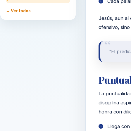
Cada palab
← Ver todos
Jesús, aun al 
ofensivo, sino
“El predi
Puntuali
La puntualida
disciplina esp
honra con dili
Llega con 