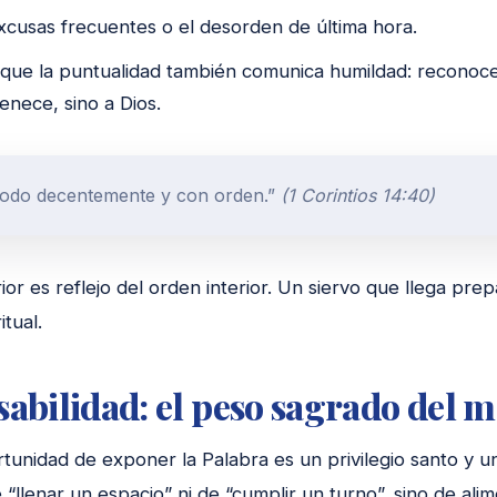
excusas frecuentes o el desorden de última hora.
que la puntualidad también comunica humildad: reconoces
enece, sino a Dios.
todo decentemente y con orden.”
(1 Corintios 14:40)
ior es reflejo del orden interior. Un siervo que llega pr
tual.
abilidad: el peso sagrado del m
rtunidad de exponer la Palabra es un privilegio santo y 
 “llenar un espacio” ni de “cumplir un turno”, sino de ali