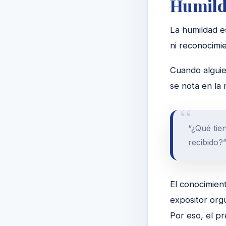
Humilda
La humildad e
ni reconocimi
Cuando alguien
se nota en la 
“¿Qué tien
recibido?
El conocimient
expositor orgu
Por eso, el p