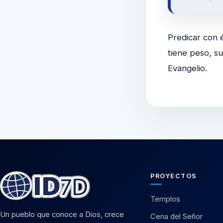
Predicar con é
tiene peso, su
Evangelio.
PROYECTOS
Templos
Un pueblo que conoce a Dios, crece
Cena del Señor