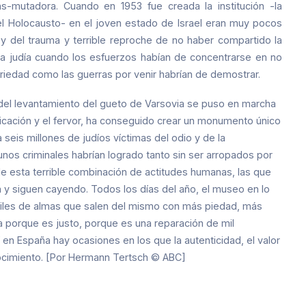
ns-mutadora. Cuando en 1953 fue creada la institución -la
el Holocausto- en el joven estado de Israel eran muy pocos
 y del trauma y terrible reproche de no haber compartido la
tima judía cuando los esfuerzos habían de concentrarse en no
riedad como las guerras por venir habrían de demostrar.
el levantamiento del gueto de Varsovia se puso en marcha
icación y el fervor, ha conseguido crear un monumento único
 seis millones de judíos víctimas del odio y de la
unos criminales habrían logrado tanto sin ser arropados por
 de esta terrible combinación de actitudes humanas, las que
a y siguen cayendo. Todos los días del año, el museo en lo
iles de almas que salen del mismo con más piedad, más
a porque es justo, porque es una reparación de mil
n España hay ocasiones en los que la autenticidad, el valor
nocimiento. [Por Hermann Tertsch © ABC]