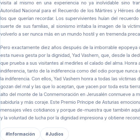
visita al mismo en una experiencia no ya inolvidable sino tra
Autoridad Nacional para el Recuerdo de los Mártires y Héroes d
los que querían recordar. Los supervivientes huían del recuerdo
suerte de sus familias, al sionismo irritaba la imagen de la víc
volverlo a ser nunca más en un mundo hostil y en tremenda preca
Pero exactamente diez años después de la imborrable epopeya d
esta nueva gesta por la dignidad, Yad Vashem, que, desde la ded
que prueba a sus visitantes al medirles el calado del alma. Honra a
indiferencia, tanto de la indiferencia como del odio porque nunca 
la indiferencia. Con ellos, Yad Vashem honra a todas las víctimas
gozan del mal y las que lo aceptan, que yacen por toda esta tierr
alto del monte de la Conmemoración en Jerusalén conmueve a m
sabiduría y más coraje. Este Premio Príncipe de Asturias emocion
mensajes viles cotidianos y porque de-muestra que también aquí e
y la voluntad de lucha por la dignidad impresiona y obtiene reco
#Información
#Judíos