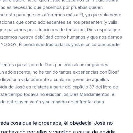
esas es necesario que pasemos por pruebas que en
se esto para que nos aferremos más a Él, ya que solamente
ntaciones que como adolescentes se nos presenten (y valla
ue pasamos por situaciones de tentación, Dios espera que
nozcamos nuestra debilidad como humanos y que nos demos
O SOY, Él pelea nuestras batallas y es el único que puede
alientes que al lado de Dios pudieron alcanzar grandes
un adolescente, no he tenido tantas experiencias con Dios”
e llevó una vida diferente a cualquier joven de aquellos
da de José es relatada a partir del capítulo 37 del libro de
este tiempo todavía no existían los Diez Mandamientos, él
da de este joven varón y su manera de enfrentar cada
cada cosa que le ordenaba, él obedecía. José no
rechazado por ellos y vendido a causa de envidia