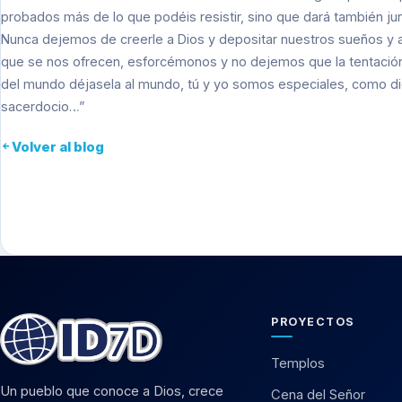
probados más de lo que podéis resistir, sino que dará también jun
Nunca dejemos de creerle a Dios y depositar nuestros sueños y 
que se nos ofrecen, esforcémonos y no dejemos que la tentación r
del mundo déjasela al mundo, tú y yo somos especiales, como dice
sacerdocio…”
Volver al blog
PROYECTOS
Templos
Un pueblo que conoce a Dios, crece
Cena del Señor