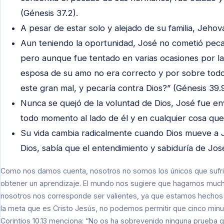
(Génesis 37.2).
A pesar de estar solo y alejado de su familia, Jeho
Aun teniendo la oportunidad, José no cometió peca
pero aunque fue tentado en varias ocasiones por la
esposa de su amo no era correcto y por sobre todo 
este gran mal, y pecaría contra Dios?” (Génesis 39.9
Nunca se quejó de la voluntad de Dios, José fue e
todo momento al lado de él y en cualquier cosa que
Su vida cambia radicalmente cuando Dios mueve a J
Dios, sabía que el entendimiento y sabiduría de Jos
Como nos damos cuenta, nosotros no somos los únicos que sufri
obtener un aprendizaje. El mundo nos sugiere que hagamos mucha
nosotros nos corresponde ser valientes, ya que estamos hechos
la meta que es Cristo Jesús, no podemos permitir que cinco minut
Corintios 10.13 menciona: “No os ha sobrevenido ninguna prueba q