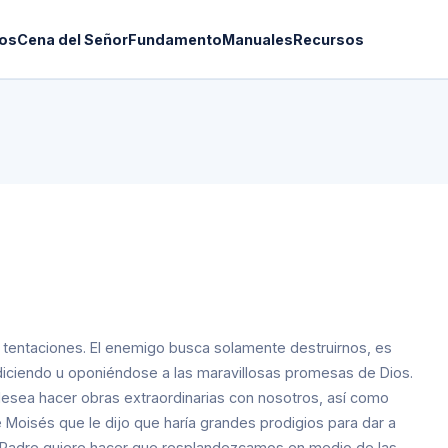
os
Cena del Señor
Fundamento
Manuales
Recursos
 tentaciones. El enemigo busca solamente destruirnos, es
iciendo u oponiéndose a las maravillosas promesas de Dios.
esea hacer obras extraordinarias con nosotros, así como
Moisés que le dijo que haría grandes prodigios para dar a
o Padre quiere hacer que resplandezcamos en medio de las