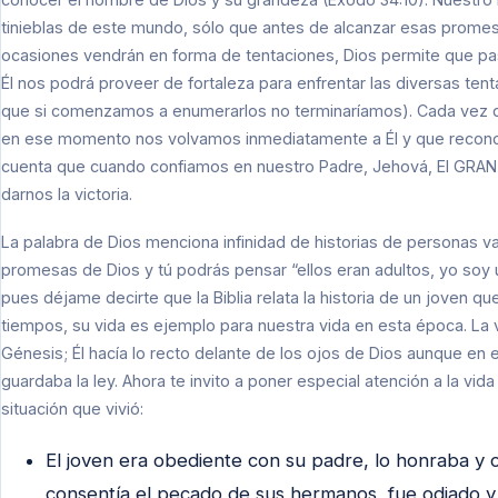
tinieblas de este mundo, sólo que antes de alcanzar esas prom
ocasiones vendrán en forma de tentaciones, Dios permite que pa
Él nos podrá proveer de fortaleza para enfrentar las diversas te
que si comenzamos a enumerarlos no terminaríamos). Cada vez q
en ese momento nos volvamos inmediatamente a Él y que reco
cuenta que cuando confiamos en nuestro Padre, Jehová, El GRAN Y
darnos la victoria.
La palabra de Dios menciona infinidad de historias de personas v
promesas de Dios y tú podrás pensar “ellos eran adultos, yo soy 
pues déjame decirte que la Biblia relata la historia de un joven qu
tiempos, su vida es ejemplo para nuestra vida en esta época. La vi
Génesis; Él hacía lo recto delante de los ojos de Dios aunque en 
guardaba la ley. Ahora te invito a poner especial atención a la vi
situación que vivió:
El joven era obediente con su padre, lo honraba y 
consentía el pecado de sus hermanos, fue odiado y 