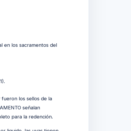
al en los sacramentos del
1).
ueron los sellos de la
ESTAMENTO señalan
pleto para la redención.
er liquido, las uvas tienen