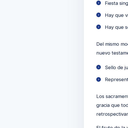
Fiesta sin
Hay que viv
Hay que se
Del mismo mod
nuevo testamen
Sello de ju
Representa
Los sacrament
gracia que to
retrospectivam
El fruto de la