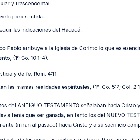
gular y trascendental.
irla para sentirla.
guir las indicaciones del Hagadá.
o Pablo atribuye a la Iglesia de Corinto lo que es esenci
to, (1ª Co. 10:1-4).
sticia y de fe. Rom. 4:11.
n las mismas realidades espirituales, (1ª. Co. 5:7; Col. 2:1
os del ANTIGUO TESTAMENTO señalaban hacia Cristo y f
davía tenía que ser ganada, en tanto los del NUEVO T
ente (miran al pasado) hacia Cristo y a su sacrificio com
 vid sale de las uvas, exquisitas y maduras. Pero antes de s