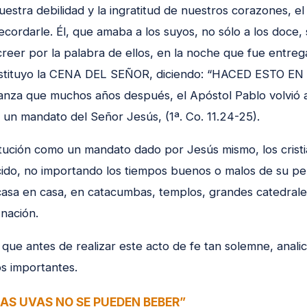
estra debilidad y la ingratitud de nuestros corazones, el
cordarle. Él, que amaba a los suyos, no sólo a los doce, 
reer por la palabra de ellos, en la noche que fue entreg
 instituyo la CENA DEL SEÑOR, diciendo: “HACED ESTO E
anza que muchos años después, el Apóstol Pablo volvió a 
 un mandato del Señor Jesús, (1ª. Co. 11.24-25).
itución como un mandato dado por Jesús mismo, los cristia
ido, no importando los tiempos buenos o malos de su per
casa en casa, en catacumbas, templos, grandes catedral
 nación.
 que antes de realizar este acto de fe tan solemne, anali
s importantes.
“LAS UVAS NO SE PUEDEN BEBER”