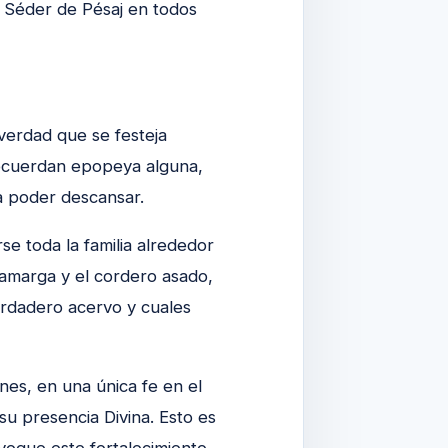
r Séder de Pésaj en todos
 verdad que se festeja
 recuerdan epopeya alguna,
ra poder descansar.
se toda la familia alrededor
 amarga y el cordero asado,
erdadero acervo y cuales
nes, en una única fe en el
u presencia Divina. Esto es
voque este fortalecimiento