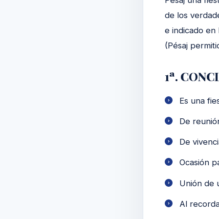
de los verdade
e indicado en
(Pésaj permitid
1ª. CONCL
Es una fie
De reunión
De vivenci
Ocasión pa
Unión de 
Al recorda