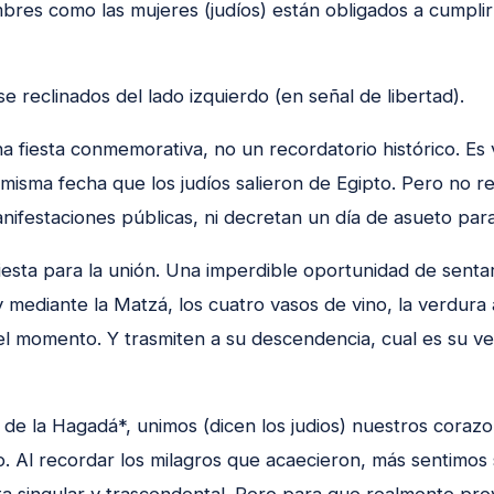
bres como las mujeres (judíos) están obligados a cumpli
 reclinados del lado izquierdo (en señal de libertad).
a fiesta conmemorativa, no un recordatorio histórico. Es
 misma fecha que los judíos salieron de Egipto. Pero no
anifestaciones públicas, ni decretan un día de asueto pa
iesta para la unión. Una imperdible oportunidad de sentar
 mediante la Matzá, los cuatro vasos de vino, la verdura
el momento. Y trasmiten a su descendencia, cual es su v
 de la Hagadá*, unimos (dicen los judios) nuestros corazo
 Al recordar los milagros que acaecieron, más sentimos s
sta singular y trascendental. Pero para que realmente pro