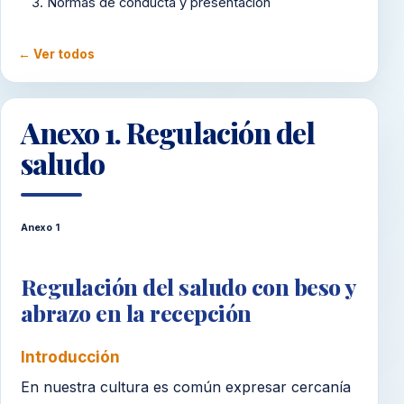
3. Normas de conducta y presentación
4. Protocolos de recepción
← Ver todos
5. Manejo de visitantes y seguimiento
6. Capacitación del equipo
Anexo 1. Regulación del
saludo
7. Organización interna
8. Evaluación del servicio
Anexo 1
Anexo 1. Regulación del saludo
Anexo 2. Frases cordiales de bienvenida
Regulación del saludo con beso y
abrazo en la recepción
Anexo 3. En casos de contingencia
Introducción
En nuestra cultura es común expresar cercanía