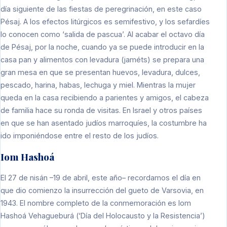
día siguiente de las fiestas de peregrinación, en este caso
Pésaj. A los efectos litúrgicos es semifestivo, y los sefardíes
lo conocen como ‘salida de pascua’. Al acabar el octavo día
de Pésaj, por la noche, cuando ya se puede introducir en la
casa pan y alimentos con levadura (jaméts) se prepara una
gran mesa en que se presentan huevos, levadura, dulces,
pescado, harina, habas, lechuga y miel. Mientras la mujer
queda en la casa recibiendo a parientes y amigos, el cabeza
de familia hace su ronda de visitas. En Israel y otros países
en que se han asentado judíos marroquíes, la costumbre ha
ido imponiéndose entre el resto de los judíos.
Iom Hashoá
El 27 de nisán –19 de abril, este año– recordamos el día en
que dio comienzo la insurrección del gueto de Varsovia, en
1943. El nombre completo de la conmemoración es Iom
Hashoá Vehagueburá (‘Día del Holocausto y la Resistencia’)