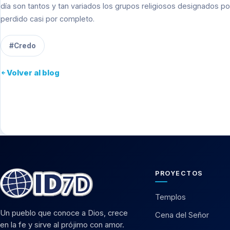
día son tantos y tan variados los grupos religiosos designados p
perdido casi por completo.
#Credo
Volver al blog
PROYECTOS
Templos
Un pueblo que conoce a Dios, crece
Cena del Señor
en la fe y sirve al prójimo con amor.