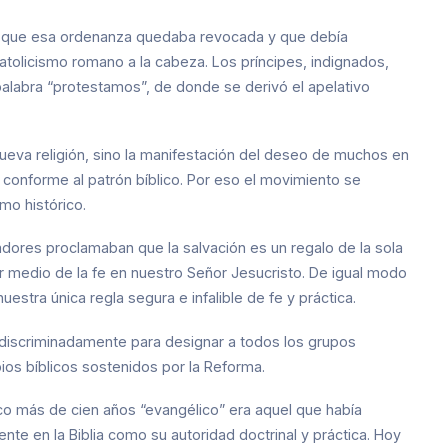
ió que esa ordenanza quedaba revocada y que debía
catolicismo romano a la cabeza. Los príncipes, indignados,
alabra “protestamos”, de donde se derivó el apelativo
nueva religión, sino la manifestación del deseo de muchos en
a conforme al patrón bíblico. Por eso el movimiento se
mo histórico.
res proclamaban que la salvación es un regalo de la sola
r medio de la fe en nuestro Señor Jesucristo. De igual modo
estra única regla segura e infalible de fe y práctica.
ndiscriminadamente para designar a todos los grupos
ios bíblicos sostenidos por la Reforma.
oco más de cien años “evangélico” era aquel que había
e en la Biblia como su autoridad doctrinal y práctica. Hoy