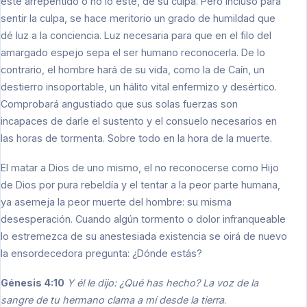
esté arrepentido o no lo esté, de su culpa. Pero incluso para
sentir la culpa, se hace meritorio un grado de humildad que
dé luz a la conciencia. Luz necesaria para que en el filo del
amargado espejo sepa el ser humano reconocerla. De lo
contrario, el hombre hará de su vida, como la de Caín, un
destierro insoportable, un hálito vital enfermizo y desértico.
Comprobará angustiado que sus solas fuerzas son
incapaces de darle el sustento y el consuelo necesarios en
las horas de tormenta. Sobre todo en la hora de la muerte.
El matar a Dios de uno mismo, el no reconocerse como Hijo
de Dios por pura rebeldía y el tentar a la peor parte humana,
ya asemeja la peor muerte del hombre: su misma
desesperación. Cuando algún tormento o dolor infranqueable
lo estremezca de su anestesiada existencia se oirá de nuevo
la ensordecedora pregunta: ¿Dónde estás?
Génesis 4:10
Y él le dijo: ¿Qué has hecho? La voz de la
sangre de tu hermano clama a mí desde la tierra
.