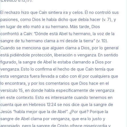
(Levítico 6:15,17).
El rechazo hizo que Caín sintiera ira y celos. Él no controló sus
pasiones, como Dios le había dicho que debía hacer (v. 7), y
en lugar de ello mató a su hermano. Más tarde, Dios
confrontó a Caín: “Dónde está Abel tu hermano, la voz de la
sangre de tu hermano clama a mí desde la tierra” (v. 10).
Cuando se menciona que alguien clama a Dios, por lo general
está pidiéndole protección, liberación o venganza. En sentido
figurado, la sangre de Abel le estaba clamando a Dios por
venganza. Esto lo confirma el hecho de que Caín temía que
esta venganza fuera llevada a cabo con él por cualquiera que
lo encontrara, y por los comentarios que Dios hace en el
versículo 15, en donde habla específicamente de venganza
en este contexto. Esto es interesante cuando tenemos en
cuenta que en Hebreos 12:24 se nos dice que la sangre de
Jesús “habla mejor que la de Abel”. ¿Por qué? Porque la
sangre de Abel clama por venganza, que era lo justo y
apropiado, pero la sangre de Cristo ofrece misericordia y