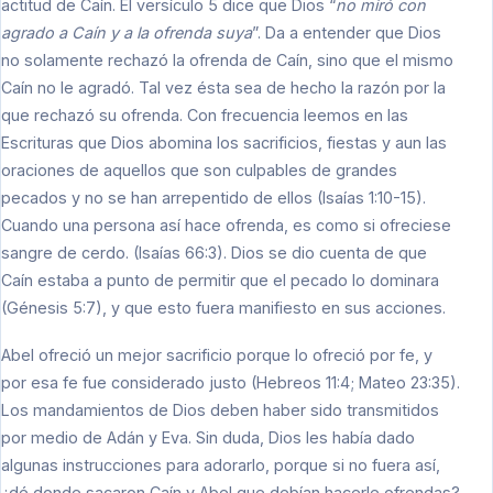
actitud de Caín. El versículo 5 dice que Dios “
no miró con
agrado a Caín y a la ofrenda suya
”. Da a entender que Dios
no solamente rechazó la ofrenda de Caín, sino que el mismo
Caín no le agradó. Tal vez ésta sea de hecho la razón por la
que rechazó su ofrenda. Con frecuencia leemos en las
Escrituras que Dios abomina los sacrificios, fiestas y aun las
oraciones de aquellos que son culpables de grandes
pecados y no se han arrepentido de ellos (Isaías 1:10-15).
Cuando una persona así hace ofrenda, es como si ofreciese
sangre de cerdo. (Isaías 66:3). Dios se dio cuenta de que
Caín estaba a punto de permitir que el pecado lo dominara
(Génesis 5:7), y que esto fuera manifiesto en sus acciones.
Abel ofreció un mejor sacrificio porque lo ofreció por fe, y
por esa fe fue considerado justo (Hebreos 11:4; Mateo 23:35).
Los mandamientos de Dios deben haber sido transmitidos
por medio de Adán y Eva. Sin duda, Dios les había dado
algunas instrucciones para adorarlo, porque si no fuera así,
¿dé donde sacaron Caín y Abel que debían hacerle ofrendas?