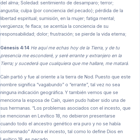
del alma; Soledad: sentimiento de desamparo; terror;
angustia; culpa (por conciencia del pecado); pérdida de la
libertad espiritual; sumisión, en la mujer; fatiga mental;
vergüenza; fe flaca; se acentúa la conciencia de su
responsabilidad; dolor; frustración; se pierde la vida eterna;
Génesis 4:14
He aquí me echas hoy de la Tierra, y de tu
presencia me esconderé, y seré errante y extranjero en la
Tierra; y sucederá que cualquiera que me hallare, me matará
.
Caín partió y fue al oriente a la tierra de Nod. Puesto que este
nombre significa “vagabundo” o “errante”, tal vez no sea
ninguna indicación geográfica. Y también vemos que se
menciona la esposa de Caín, quien pudo haber sido una de
sus hermanas. “Los problemas asociados con el incesto, que
se mencionan en Levítico 18, no debieron presentarse
cuando todo el ancestro genético era puro y no se había
contaminado” Ahora el incesto, tal como lo define Dios en
Levítico 18, es pecado.