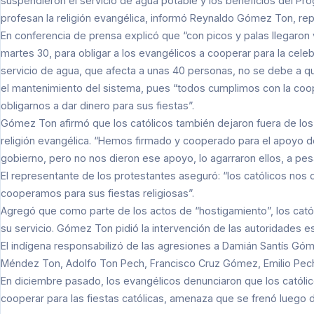
suspendieron el servicio de agua potable y los beneficios del P
profesan la religión evangélica, informó Reynaldo Gómez Ton, rep
En conferencia de prensa explicó que “con picos y palas llegaron v
martes 30, para obligar a los evangélicos a cooperar para la celeb
servicio de agua, que afecta a unas 40 personas, no se debe a qu
el mantenimiento del sistema, pues “todos cumplimos con la coope
obligarnos a dar dinero para sus fiestas”.
Gómez Ton afirmó que los católicos también dejaron fuera de lo
religión evangélica. “Hemos firmado y cooperado para el apoyo de
gobierno, pero no nos dieron ese apoyo, lo agarraron ellos, a pesa
El representante de los protestantes aseguró: “los católicos nos
cooperamos para sus fiestas religiosas”.
Agregó que como parte de los actos de “hostigamiento”, los catól
su servicio. Gómez Ton pidió la intervención de las autoridades es
El indígena responsabilizó de las agresiones a Damián Santís G
Méndez Ton, Adolfo Ton Pech, Francisco Cruz Gómez, Emilio Pec
En diciembre pasado, los evangélicos denunciaron que los católic
cooperar para las fiestas católicas, amenaza que se frenó luego d