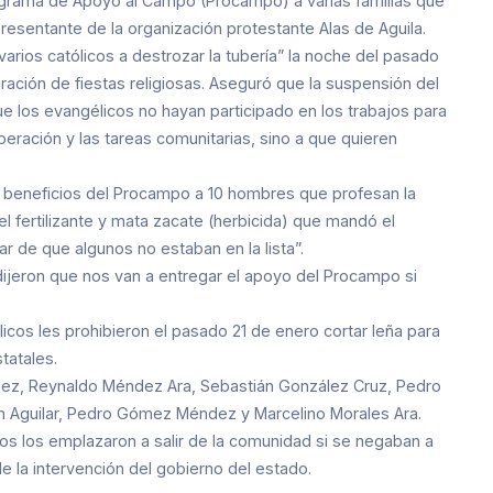
rograma de Apoyo al Campo (Procampo) a varias familias que
resentante de la organización protestante Alas de Aguila.
arios católicos a destrozar la tubería” la noche del pasado
ración de fiestas religiosas. Aseguró que la suspensión del
e los evangélicos no hayan participado en los trabajos para
ración y las tareas comunitarias, sino a que quieren
s beneficios del Procampo a 10 hombres que profesan la
l fertilizante y mata zacate (herbicida) que mandó el
r de que algunos no estaban en la lista”.
 dijeron que nos van a entregar el apoyo del Procampo si
icos les prohibieron el pasado 21 de enero cortar leña para
tatales.
ómez, Reynaldo Méndez Ara, Sebastián González Cruz, Pedro
h Aguilar, Pedro Gómez Méndez y Marcelino Morales Ara.
os los emplazaron a salir de la comunidad si se negaban a
e la intervención del gobierno del estado.