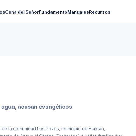
os
Cena del Señor
Fundamento
Manuales
Recursos
l agua, acusan evangélicos
os de la comunidad Los Pozos, municipio de Huixtán,