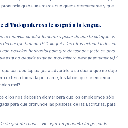
no pronuncia graba una marca que queda eternamente y que
ue el Todopoderoso le asignó a la lengua.
que te mueves constantemente a pesar de que te coloqué en
os del cuerpo humano?! Coloqué a las otras extremidades en
ca con posición horizontal para que descanses (esto es para
y que esta no debería estar en movimiento permanentemente).”
erqué con dos tapias (para advertirle a su dueño que no deje
era externa formada por carne, los labios que te encierran.
hables mal?
de ellos nos deberían alentar para que los empleemos sólo
ada para que pronuncie las palabras de las Escrituras, para
oría de grandes cosas. He aquí, un pequeño fuego ¡cuán