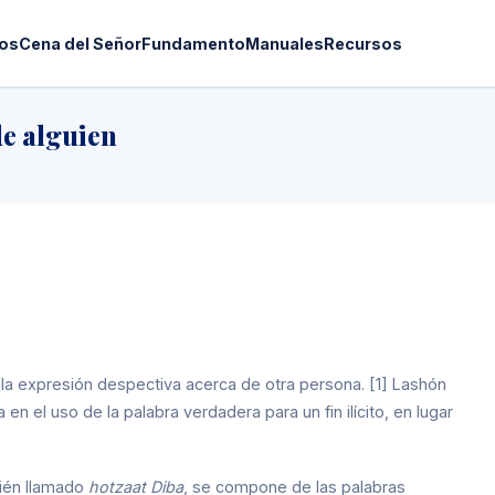
os
Cena del Señor
Fundamento
Manuales
Recursos
de alguien
en el uso de la palabra verdadera para un fin ilícito, en lugar
bién llamado
hotzaat Diba
, se compone de las palabras