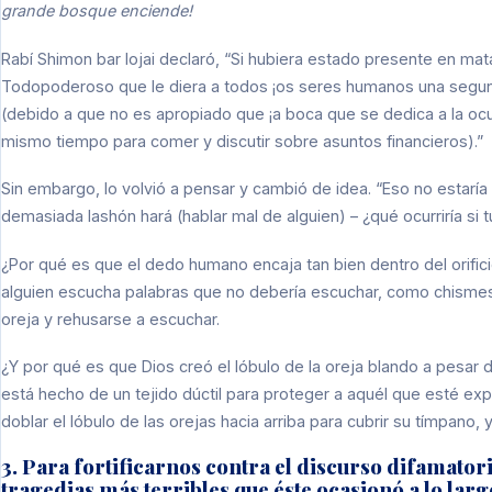
grande bosque enciende!
Rabí Shimon bar Iojai declaró, “Si hubiera estado presente en mata
Todopoderoso que le diera a todos ¡os seres humanos una segunda
(debido a que no es apropiado que ¡a boca que se dedica a la ocup
mismo tiempo para comer y discutir sobre asuntos financieros).”
Sin embargo, lo volvió a pensar y cambió de idea. “Eso no estaría 
demasiada lashón hará (hablar mal de alguien) – ¿qué ocurriría si 
¿Por qué es que el dedo humano encaja tan bien dentro del orific
alguien escucha palabras que no debería escuchar, como chismes 
oreja y rehusarse a escuchar.
¿Y por qué es que Dios creó el lóbulo de la oreja blando a pesar d
está hecho de un tejido dúctil para proteger a aquél que esté exp
doblar el lóbulo de las orejas hacia arriba para cubrir su tímpano,
3. Para fortificarnos contra el discurso difamato
tragedias más terribles que éste ocasionó a lo lar