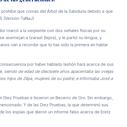
 te prohíbe que comas del Árbol de la Sabiduría debido a que
:5 (Versión TaNaJ)
dor marcó a la serpiente con dos señales físicas por su
 asemejan a tzaraat (lepra), y le partió su lengua, y
manos van a recordar que tú has sido la primera en hablar
consecuencia por haber hablado lashón hará acerca de sus
é, siendo de edad de diecisiete años apacentaba las ovejas
los hijos de Zilpa, mujeres de su padre; e informaba José a
on Diez Pruebas e hicieron un Becerro de Oro. Sin embargo,
mencionado. Y de las Diez Pruebas, la que determinó sus
 de los espías que dieron un informe falso acerca de Eretz