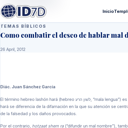
Inicio
Templ
TEMAS BÍBLICOS
Como combatir el deseo de hablar mal 
26 April, 2012
Diác. Juan Sánchez García
El término hebreo lashón hará (hebreo לשון הרע, “mala lengua”) es la expresión despectiva acerca de otra persona. [1] Lashón
hará se diferencia de la difamación en la que su atención se centra 
de la falsedad y los daños provocados.
Por el contrario,
hotzaat shem ra
(“difundir un mal nombre”), tam