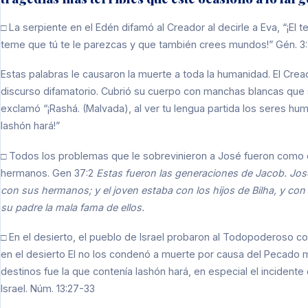
□ La serpiente en el Edén difamó al Creador al decirle a Eva, “¡El
teme que tú te le parezcas y que también crees mundos!” Gén. 3
Estas palabras le causaron la muerte a toda la humanidad. El Crea
discurso difamatorio. Cubrió su cuerpo con manchas blancas que se
exclamó “¡Rashá. (Malvada), al ver tu lengua partida los seres hu
lashón hará!”
□ Todos los problemas que le sobrevinieron a José fueron como 
hermanos. Gen 37:2
Estas fueron las generaciones de Jacob. Jos
con sus hermanos; y el joven estaba con los hijos de Bilha, y con 
su padre la mala fama de ellos.
□ En el desierto, el pueblo de Israel probaron al Todopoderoso c
en el desierto El no los condenó a muerte por causa del Pecado 
destinos fue la que contenía lashón hará, en especial el incidente
Israel. Núm. 13:27-33