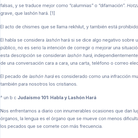
falsas, y se traduce mejor como “calumnias” o “difamación”.
Hotz
grave, que lashón hará. [1]
El acto de chismes que se llama rekhilut, y también está prohibido p
El habla se considera
lashón
hará si se dice algo negativo sobre 
público, no es serio la intención de corregir o mejorar una situaci
esta descripción se consideran
lashón hará
, independientemente 
de una conversación cara a cara, una carta, teléfono o correo elec
El pecado de
lashón hará
es considerado como una infracción muy 
también para nosotros los cristianos.
^ un b c
Judaísmo 101: Habla y Lashón Hará
Nos enfrentamos a diario con innumerables ocasiones que dan lug
órganos, la lengua es el órgano que se mueve con menos dificulta
los pecados que se comete con más frecuencia.