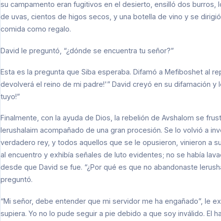
su campamento eran fugitivos en el desierto, ensilló dos burros,
de uvas, cientos de higos secos, y una botella de vino y se dirigió
comida como regalo.
David le preguntó, “¿dónde se encuentra tu señor?”
Esta es la pregunta que Siba esperaba. Difamó a Mefiboshet al rep
devolverá el reino de mi padre!'” David creyó en su difamación y
tuyo!”
Finalmente, con la ayuda de Dios, la rebelión de Avshalom se fru
Ierushalaim acompañado de una gran procesión. Se lo volvió a inve
verdadero rey, y todos aquellos que se le opusieron, vinieron a 
al encuentro y exhibía señales de luto evidentes; no se había lava
desde que David se fue. “¿Por qué es que no abandonaste Ierusha
preguntó.
“Mi señor, debe entender que mi servidor me ha engañado”, le expl
supiera. Yo no lo pude seguir a pie debido a que soy inválido. El