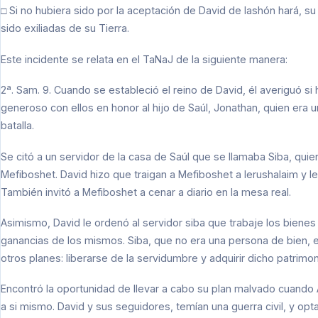
□ Si no hubiera sido por la aceptación de David de lashón hará, su 
sido exiliadas de su Tierra.
Este incidente se relata en el TaNaJ de la siguiente manera:
2ª. Sam. 9. Cuando se estableció el reino de David, él averiguó si 
generoso con ellos en honor al hijo de Saúl, Jonathan, quien era 
batalla.
Se citó a un servidor de la casa de Saúl que se llamaba Siba, quie
Mefiboshet. David hizo que traigan a Mefiboshet a Ierushalaim y l
También invitó a Mefiboshet a cenar a diario en la mesa real.
Asimismo, David le ordenó al servidor siba que trabaje los biene
ganancias de los mismos. Siba, que no era una persona de bien, e
otros planes: liberarse de la servidumbre y adquirir dicho patrimon
Encontró la oportunidad de llevar a cabo su plan malvado cuando 
a si mismo. David y sus seguidores, temían una guerra civil, y opt