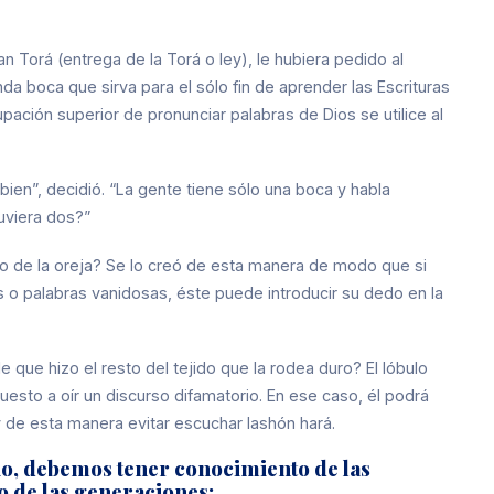
n Torá (entrega de la Torá o ley), le hubiera pedido al
 boca que sirva para el sólo fin de aprender las Escrituras
ación superior de pronunciar palabras de Dios se utilice al
bien”, decidió. “La gente tiene sólo una boca y habla
tuviera dos?”
io de la oreja? Se lo creó de esta manera de modo que si
o palabras vanidosas, éste puede introducir su dedo en la
e que hizo el resto del tejido que la rodea duro? El lóbulo
uesto a oír un discurso difamatorio. En ese caso, él podrá
 y de esta manera evitar escuchar lashón hará.
rio, debemos tener conocimiento de las
go de las generaciones: