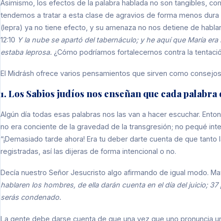
Asimismo, los efectos de la palabra hablada no son tangibles, 
tendemos a tratar a esta clase de agravios de forma menos dura qu
(lepra) ya no tiene efecto, y su amenaza no nos detiene de hablar
12:10
Y la nube se apartó del tabernáculo; y he aquí que María era
estaba leprosa.
¿Cómo podríamos fortalecernos contra la tentació
El Midrásh ofrece varios pensamientos que sirven como consejos
1. Los Sabios judíos nos enseñan que cada palabra 
Algún día todas esas palabras nos las van a hacer escuchar. Ent
no era conciente de la gravedad de la transgresión; no pequé in
“¡Demasiado tarde ahora! Era tu deber darte cuenta de que tant
registradas, así las dijeras de forma intencional o no.
Decía nuestro Señor Jesucristo algo afirmando de igual modo. Ma
hablaren los hombres, de ella darán cuenta en el día del juicio; 37
serás condenado.
La gente debe darse cuenta de que una vez que uno pronuncia una 