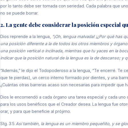
por lo tanto debe ser tomada con seriedad. Cada palabra que u
no se puede borrar.
2. La gente debe considerar la posición especial q
Dios reprende a la lengua,
“¡Oh, lengua malvada! ¡¿Por qué has 
una posición diferente a la de todos los otros miembros y órgan
una posición vertical o inclinada, mientras que tu yaces en la bo
indicar que la posición natural de la lengua es la de descanso; 
“Además,” le dijo el Todopoderoso a la lengua, “Te encerré. Te c
que te pierdas), un cerco interno formado por dientes, y una barr
¿Cuántas otras barreras acaso son necesarias para impedir que 
Dios le encomendó a cada órgano una tarea especial y cada uno 
para los usos benéficos que el Creador desea. La lengua fue otorg
orar, y para que beneficie al prójimo.
Stg. 3:5
Así también, la lengua es un miembro pequeñito, y se gl