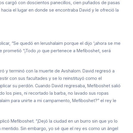
 los cargó con doscientos panecillos, cien puñados de pasas
 hacia el lugar en donde se encontraba David y le ofreció la
licar, “Se quedó en Ierushalaim porque el dijo ‘¡ahora se me
 le prometió “¡Todo ¡o que pertenece a Mefiboshet, será
stró y terminó con la muerte de Avshalom. David regresó a
stir con sus facultades y se lo reinstituyó como el
suplicar su perdón. Cuando David regresaba, Mefiboshet salió
do los pies, ni recortado la barba, no lavado sus ropas
laim para unirte a mi campamento, Mefiboshet?” el rey le
icó Mefiboshet. “¡Dejó la ciudad en un burro sin que yo lo
 ha mentido. Sin embargo, yo sé que el rey es como un ángel