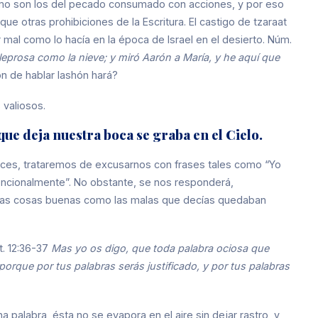
como son los del pecado consumado con acciones, y por eso
e otras prohibiciones de la Escritura. El castigo de tzaraat
 mal como lo hacía en la época de Israel en el desierto. Núm.
 leprosa como la nieve; y miró Aarón a María, y he aquí que
n de hablar lashón hará?
 valiosos.
que deja nuestra boca se graba en el Cielo.
onces, trataremos de excusarnos con frases tales como “Yo
tencionalmente”. No obstante, se nos responderá,
o las cosas buenas como las malas que decías quedaban
t. 12:36-37
Mas yo os digo, que toda palabra ociosa que
 porque por tus palabras serás justificado, y por tus palabras
palabra, ésta no se evapora en el aire sin dejar rastro, y