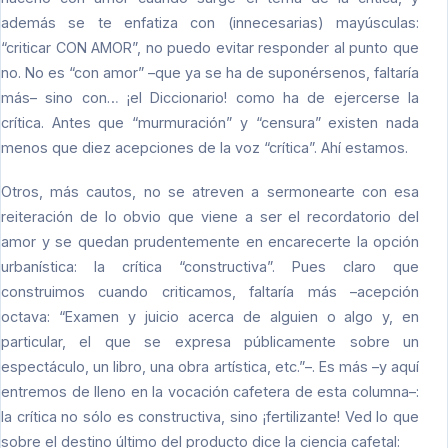
además se te enfatiza con (innecesarias) mayúsculas:
“criticar CON AMOR”, no puedo evitar responder al punto que
no. No es “con amor” –que ya se ha de suponérsenos, faltaría
más– sino con… ¡el Diccionario! como ha de ejercerse la
crítica. Antes que “murmuración” y “censura” existen nada
menos que diez acepciones de la voz “crítica”. Ahí estamos.
Otros, más cautos, no se atreven a sermonearte con esa
reiteración de lo obvio que viene a ser el recordatorio del
amor y se quedan prudentemente en encarecerte la opción
urbanística: la crítica “constructiva”. Pues claro que
construimos cuando criticamos, faltaría más –acepción
octava: “Examen y juicio acerca de alguien o algo y, en
particular, el que se expresa públicamente sobre un
espectáculo, un libro, una obra artística, etc.”–. Es más –y aquí
entremos de lleno en la vocación cafetera de esta columna–:
la crítica no sólo es constructiva, sino ¡fertilizante! Ved lo que
sobre el destino último del producto dice la ciencia cafetal: