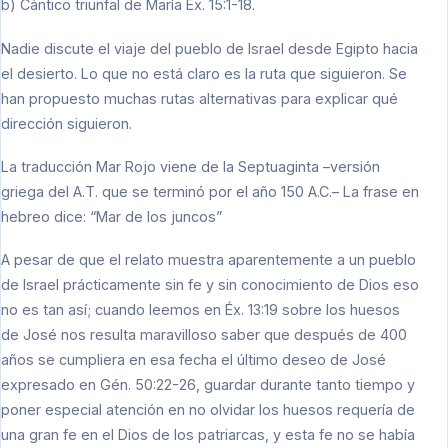
b) Cántico triunfal de María Éx. 15:1-18.
Nadie discute el viaje del pueblo de Israel desde Egipto hacia
el desierto. Lo que no está claro es la ruta que siguieron. Se
han propuesto muchas rutas alternativas para explicar qué
dirección siguieron.
La traducción Mar Rojo viene de la Septuaginta –versión
griega del A.T. que se terminó por el año 150 A.C.– La frase en
hebreo dice: “Mar de los juncos”
A pesar de que el relato muestra aparentemente a un pueblo
de Israel prácticamente sin fe y sin conocimiento de Dios eso
no es tan así; cuando leemos en Éx. 13:19 sobre los huesos
de José nos resulta maravilloso saber que después de 400
años se cumpliera en esa fecha el último deseo de José
expresado en Gén. 50:22-26, guardar durante tanto tiempo y
poner especial atención en no olvidar los huesos requería de
una gran fe en el Dios de los patriarcas, y esta fe no se había