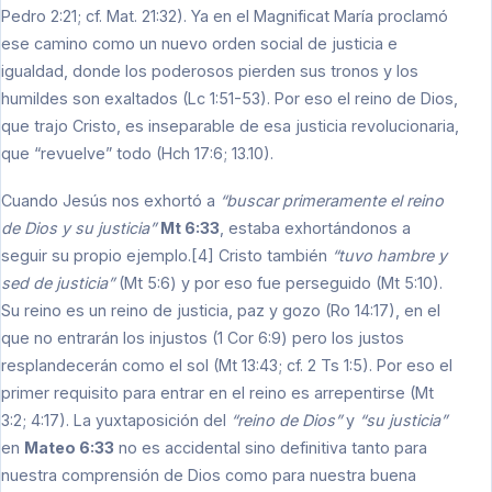
Pedro 2:21; cf. Mat. 21:32). Ya en el Magnificat María proclamó
ese camino como un nuevo orden social de justicia e
igualdad, donde los poderosos pierden sus tronos y los
humildes son exaltados (Lc 1:51-53). Por eso el reino de Dios,
que trajo Cristo, es inseparable de esa justicia revolucionaria,
que “revuelve” todo (Hch 17:6; 13.10).
Cuando Jesús nos exhortó a
“buscar primeramente el reino
de Dios y su justicia”
Mt 6:33
, estaba exhortándonos a
seguir su propio ejemplo.[4] Cristo también
“tuvo hambre y
sed de justicia”
(Mt 5:6) y por eso fue perseguido (Mt 5:10).
Su reino es un reino de justicia, paz y gozo (Ro 14:17), en el
que no entrarán los injustos (1 Cor 6:9) pero los justos
resplandecerán como el sol (Mt 13:43; cf. 2 Ts 1:5). Por eso el
primer requisito para entrar en el reino es arrepentirse (Mt
3:2; 4:17). La yuxtaposición del
“reino de Dios”
y
“su justicia”
en
Mateo 6:33
no es accidental sino definitiva tanto para
nuestra comprensión de Dios como para nuestra buena