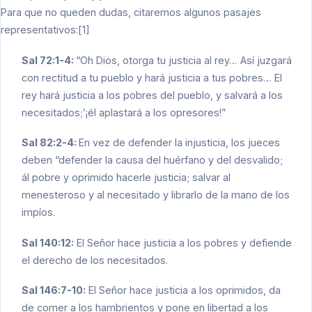
Para que no queden dudas, citaremos algunos pasajes
representativos:[1]
Sal 72:1-4:
“Oh Dios, otorga tu justicia al rey… Así juzgará
con rectitud a tu pueblo y hará justicia a tus pobres… El
rey hará justicia a los pobres del pueblo, y salvará a los
necesitados;’¡él aplastará a los opresores!”
Sal 82:2-4:
En vez de defender la injusticia, los jueces
deben “defender la causa del huérfano y del desvalido;
ál pobre y oprimido hacerle justicia; salvar al
menesteroso y al necesitado y librarlo de la mano de los
impíos.
Sal 140:12:
El Señor hace justicia a los pobres y defiende
el derecho de los necesitados.
Sal 146:7-10:
El Señor hace justicia a los oprimidos, da
de comer a los hambrientos y pone en libertad a los