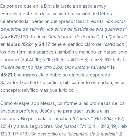
Es por eso que en la Biblia la justicia se asocia muy
estrechamente con la salvación. La canción de Débora,
celebrando la liberación del opresor Sísara, exalta
“los actos
de justicia de Yahvéh, los actos de justicia de sus guerreros”
(
Jue 5:11;
RVR traduce
“los triunfos de Jehová”
). La
“justicia”
en
Isaías 45:24 y 54:17
tiene el sentido claro de
“salvación”
;
los dos términos aparecen también a menudo en paralelismo
sinónimo (Sal 40:10; 51:10; 65:5; Is 46:12-13; 51:5-8; 61:10; 62:1).
“Fuera de mí no hay otro Dios, Dios justo y salvador”
Is
45:21
. Ese mismo título doble se atribuía al esperado
Salvador (Zac 9:9). La justicia, bíblicamente entendida, es un
concepto salvífico más que jurídico.
Como el esperado Mesías, conforme a las promesas de los
antiguos profetas, Jesús vino para traer justicia a las
naciones. No por nada lo llamaban
“el Justo”
(Hch 3:14; 7:52;
22:14) y a sus seguidores
“los justos”
(Mt 10:41; 13:43,49; Heb
12:23; 1 P 4:18). Su evangelio era
“el camino de la justicia”
(2