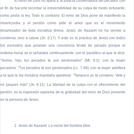
El reino de Dios no apela a la justicia condenatoria del pecador, con
el fin de hacerle recordar la irreversibilidad de su culpa de modo torturante,
como pedía la ley. Todo lo contrario. El reino de Dios pone de manifiesto la
misericordia y el perdón como pide el amor que es el movimiento
dinamizador de toda iniciativa divina. Jesús de Nazaret no ha venido a
condenar, sino a salvar (Jn. 3:17). Y esta es la práctica de Jesús con todos
los excluidos que poseían una conciencia brutal de pecado porque el
sistema moral se lo señalaba continuamente: con el paralítico al que le dice:
“Animo, hijo, tus pecados te son perdonados” (Mt. 9:2); con la mujer
pecadora: “Tus pecados te son perdonados (Lc. 7:48); con la mujer adúltera
a la que la ley mosáica mandaba apedrear: “Tampoco yo te condeno. Vete y
no peques más” (Jn. 8:11)
. La libertad de la culpa con el ofrecimiento del
perdón, es la expresión suprema de la gratuidad del reino de Dios presente
en la persona de Jesús.
2. Jesús de Nazaret: La moral del hombre libre.