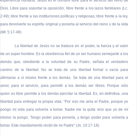
experiencia humana. Jesús es el hombre libre para el servicio del reino de
Dios. Libre para soportar la oposición; libre frente a los lazos familiares (Lc.
2:49); libre frente a las instituciones políticas y religiosas; libre frente a la ley,
para devolverle su espíritu original y ponerla al servicio del reino y de la vida
(Mt. 5:17-48)
La libertad de Jesús no se traduce en el poder, la fuerza y el valor
de un super-hombre. Es la obediencia fiel de un ser humano semejante a los
demás que, obediente a la voluntad de su Padre, señala el verdadero
camino de la libertad. No se trata de una libertad formal o vacía para
afirmarse a sí mismo frente a los demás. Se trata de una libertad para el
amor, para el servicio, para permitir a los demás ser libres. Porque sólo
quien es libre permite a los demás ejercitar la libertad. Es, en definitiva, una
libertad para entregar la propia vida: “Por eso me ama el Padre, porque yo
pongo mi vida para volverla a tomar. Nadie me la quita sino que yo de mí
mismo la pongo. Tengo poder para ponerla, y tengo poder para volverla a
tomar. Este mandamiento recibí de mi Padre” )Jn. 10:17-18).