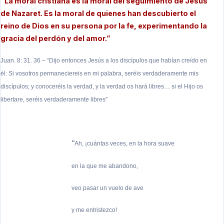
“La moral cristiana es la moral del seguimiento de Jesús
de Nazaret. Es la moral de quienes han descubierto el
reino de Dios en su persona por la fe, experimentando la
gracia del perdón y del amor.”
Juan. 8: 31. 36 – “Dijo entonces Jesús a los discípulos que habían creído en
él: Si vosotros permaneciereis en mi palabra, seréis verdaderamente mis
discípulos; y conoceréis la verdad, y la verdad os hará libres… si el Hijo os
libertare, seréis verdaderamente libres”
“
Ah, ¡cuántas veces, en la hora suave
en la que me abandono,
veo pasar un vuelo de ave
y me entristezco!