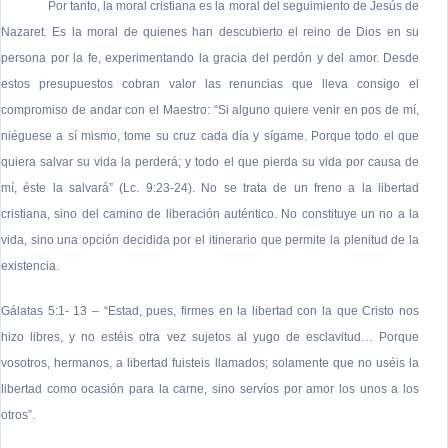
Por tanto, la moral cristiana es la moral del seguimiento de Jesús de
Nazaret. Es la moral de quienes han descubierto el reino de Dios en su
persona por la fe, experimentando la gracia del perdón y del amor. Desde
estos presupuestos cobran valor las renuncias que lleva consigo el
compromiso de andar con el Maestro: “Si alguno quiere venir en pos de mí,
niéguese a sí mismo, tome su cruz cada día y sígame. Porque todo el que
quiera salvar su vida la perderá; y todo el que pierda su vida por causa de
mí, éste la salvará” (Lc. 9:23-24). No se trata de un freno a la libertad
cristiana, sino del camino de liberación auténtico. No constituye un no a la
vida, sino una opción decidida por el itinerario que permite la plenitud de la
existencia.
Gálatas 5:1- 13 – “Estad, pues, firmes en la libertad con la que Cristo nos
hizo libres, y no estéis otra vez sujetos al yugo de esclavitud… Porque
vosotros, hermanos, a libertad fuisteis llamados; solamente que no uséis la
libertad como ocasión para la carne, sino servíos por amor los unos a los
otros”.