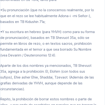
•Su pronunciación (que no la conocemos realmente, por lo
que en el rezo se lee habitualmente Adona-i -mi Señor-),
basados en TB Kidushin 71a;
•Y su escritura en hebreo (para YHVH) como para su forma
de pronunciación), basados en TB Shevuot 35a, sólo se
permite en libros de rezo, o en textos sacros, prohibición
fundamentada en el temor a que sea borrado Su Nombre
(vea Devarim / Deuteronomio 12:4).
Aparte de los dos nombres ya mencionados, TB Shevuot
35a, agrega a la prohibición: El, Elohim (con todos sus
sufijos), Ehie asher Ehie, Shaddai, Tzevaot. (Además de las
grafías derivadas de YHVH, aunque depende de las
circunstancias).
Repito, la prohibición de borrar estos nombres o parte de
ellos -y por ende de escribirlos en papeles que no tengan la