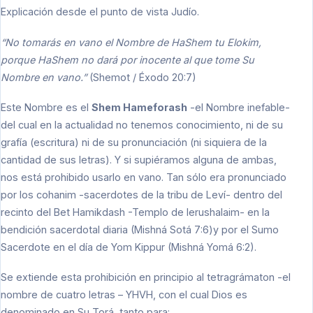
Explicación desde el punto de vista Judío.
“No tomarás en vano el Nombre de HaShem tu Elokim,
porque HaShem no dará por inocente al que tome Su
Nombre en vano.”
(Shemot / Éxodo 20:7)
Este Nombre es el
Shem Hameforash
-el Nombre inefable-
del cual en la actualidad no tenemos conocimiento, ni de su
grafía (escritura) ni de su pronunciación (ni siquiera de la
cantidad de sus letras). Y si supiéramos alguna de ambas,
nos está prohibido usarlo en vano. Tan sólo era pronunciado
por los cohanim -sacerdotes de la tribu de Leví- dentro del
recinto del Bet Hamikdash -Templo de Ierushalaim- en la
bendición sacerdotal diaria (Mishná Sotá 7:6)y por el Sumo
Sacerdote en el día de Yom Kippur (Mishná Yomá 6:2).
Se extiende esta prohibición en principio al tetragrámaton -el
nombre de cuatro letras – YHVH, con el cual Dios es
denominado en Su Torá, tanto para: