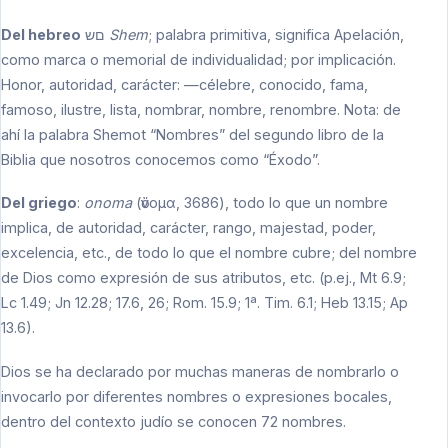
Del hebreo
םש
Shem
; palabra primitiva, significa Apelación,
como marca o memorial de individualidad; por implicación.
Honor, autoridad, carácter: —célebre, conocido, fama,
famoso, ilustre, lista, nombrar, nombre, renombre. Nota: de
ahí la palabra Shemot “Nombres” del segundo libro de la
Biblia que nosotros conocemos como “Éxodo”.
Del griego
:
onoma
(ὄνομα, 3686), todo lo que un nombre
implica, de autoridad, carácter, rango, majestad, poder,
excelencia, etc., de todo lo que el nombre cubre; del nombre
de Dios como expresión de sus atributos, etc. (p.ej., Mt 6.9;
Lc 1.49; Jn 12.28; 17.6, 26; Rom. 15.9; 1ª. Tim. 6.1; Heb 13.15; Ap
13.6).
Dios se ha declarado por muchas maneras de nombrarlo o
invocarlo por diferentes nombres o expresiones bocales,
dentro del contexto judío se conocen 72 nombres.