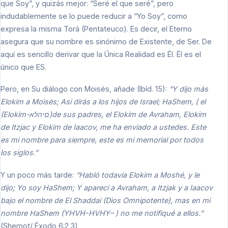
que Soy”, y quizás mejor: “Seré el que seré”, pero
indudablemente se lo puede reducir a “Yo Soy”, como
expresa la misma Torá (Pentateuco). Es decir, el Eterno
asegura que su nombre es sinónimo de Existente, de Ser. De
aquí es sencillo derivar que la Única Realidad es Él. Él es el
único que ES.
Pero, en Su diálogo con Moisés, añade (Ibíd. 15):
“Y dijo más
Elokim a Moisés; Así dirás a los hijos de Israel; HaShem, ( el
(Elokim-םיהלא)de sus padres, el Elokim de Avraham, Elokim
de Itzjac y Elokim de Iaacov, me ha enviado a ustedes. Este
es mi nombre para siempre, este es mi memorial por todos
los siglos.”
Y un poco más tarde:
“Habló todavía Elokim a Moshé, y le
dijo; Yo soy HaShem; Y aparecí a Avraham, a Itzjak y a Iaacov
bajo el nombre de El Shaddai (Dios Omnipotente), mas en mi
nombre HaShem (YHVH-HVHY– ) no me notifiqué a ellos.”
(Shemot/ Éxodo 6:2,3)