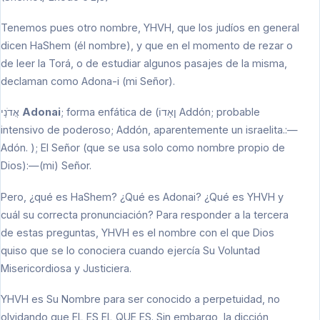
Tenemos pues otro nombre, YHVH, que los judíos en general
dicen HaShem (él nombre), y que en el momento de rezar o
de leer la Torá, o de estudiar algunos pasajes de la misma,
declaman como Adona-i (mi Señor).
אֲדֹנָי
Adonai
; forma enfática de (ןאָדוֹ Addón; probable
intensivo de poderoso; Addón, aparentemente un israelita.:—
Adón. ); El Señor (que se usa solo como nombre propio de
Dios):—(mi) Señor.
Pero, ¿qué es HaShem? ¿Qué es Adonai? ¿Qué es YHVH y
cuál su correcta pronunciación? Para responder a la tercera
de estas preguntas, YHVH es el nombre con el que Dios
quiso que se lo conociera cuando ejercía Su Voluntad
Misericordiosa y Justiciera.
YHVH es Su Nombre para ser conocido a perpetuidad, no
olvidando que EL ES EL QUE ES. Sin embargo, la dicción