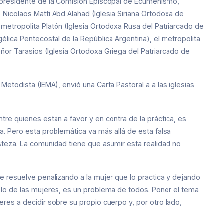
 presidente de la Comisión Episcopal de Ecumenismo,
o Nicolaos Matti Abd Alahad (Iglesia Siriana Ortodoxa de
l metropolita Platón (Iglesia Ortodoxa Rusa del Patriarcado de
ica Pentecostal de la República Argentina), el metropolita
eñor Tarasios (Iglesia Ortodoxa Griega del Patriarcado de
Metodista (IEMA), envió una Carta Pastoral a a las iglesias
ntre quienes están a favor y en contra de la práctica, es
ida. Pero esta problemática va más allá de esta falsa
isteza. La comunidad tiene que asumir esta realidad no
se resuelve penalizando a la mujer que lo practica y dejando
olo de las mujeres, es un problema de todos. Poner el tema
res a decidir sobre su propio cuerpo y, por otro lado,