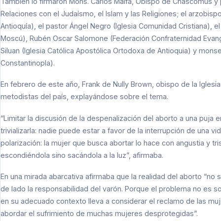
También lo firmaron Mons. Carlos Malfa, Obispo de Chascomús y
Relaciones con el Judaísmo, el Islam y las Religiones; el arzobisp
Antioquía), el pastor Ángel Negro (Iglesia Comunidad Cristiana), e
Moscú), Rubén Oscar Salomone (Federación Confraternidad Evangél
Siluan (Iglesia Católica Apostólica Ortodoxa de Antioquia) y mons
Constantinopla).
En febrero de este año, Frank de Nully Brown, obispo de la Iglesia 
metodistas del país, explayándose sobre el tema.
“Limitar la discusión de la despenalización del aborto a una puja e
trivializarla: nadie puede estar a favor de la interrupción de una v
polarización: la mujer que busca abortar lo hace con angustia y tr
escondiéndola sino sacándola a la luz”, afirmaba.
En una mirada abarcativa afirmaba que la realidad del aborto “no 
de lado la responsabilidad del varón. Porque el problema no es s
en su adecuado contexto lleva a considerar el reclamo de las muje
abordar el sufrimiento de muchas mujeres desprotegidas”.