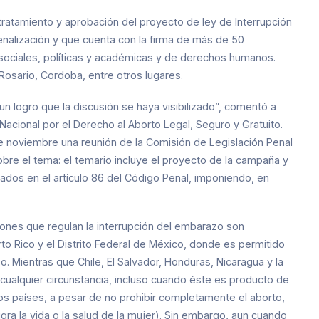
tratamiento y aprobación del proyecto de ley de Interrupción
nalización y que cuenta con la firma de más de 50
sociales, políticas y académicas y de derechos humanos.
osario, Cordoba, entre otros lugares.
n logro que la discusión se haya visibilizado”, comentó a
acional por el Derecho al Aborto Legal, Seguro y Gratuito.
º de noviembre una reunión de la Comisión de Legislación Penal
obre el tema: el temario incluye el proyecto de la campaña y
ados en el artículo 86 del Código Penal, imponiendo, en
ciones que regulan la interrupción del embarazo son
o Rico y el Distrito Federal de México, donde es permitido
 Mientras que Chile, El Salvador, Honduras, Nicaragua y la
cualquier circunstancia, incluso cuando éste es producto de
tros países, a pesar de no prohibir completamente el aborto,
gra la vida o la salud de la mujer). Sin embargo, aun cuando