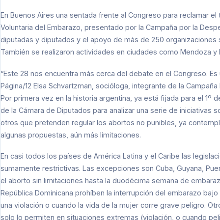
En Buenos Aires una sentada frente al Congreso para reclamar el 
Voluntaria del Embarazo, presentado por la Campaña por la Despe
diputadas y diputados y el apoyo de más de 250 organizaciones 
También se realizaron actividades en ciudades como Mendoza y R
“Este 28 nos encuentra más cerca del debate en el Congreso. Es u
Página/12 Elsa Schvartzman, socióloga, integrante de la Campaña N
Por primera vez en la historia argentina, ya está fijada para el 1
de la Cámara de Diputados para analizar una serie de iniciativas s
otros que pretenden regular los abortos no punibles, ya contempl
algunas propuestas, aún más limitaciones.
En casi todos los países de América Latina y el Caribe las legisla
sumamente restrictivas. Las excepciones son Cuba, Guyana, Puert
el aborto sin limitaciones hasta la duodécima semana de embarazo.
República Dominicana prohíben la interrupción del embarazo bajo 
una violación o cuando la vida de la mujer corre grave peligro. O
solo lo permiten en situaciones extremas (violación, o cuando peli