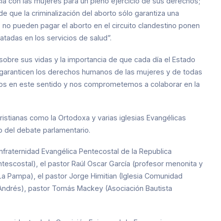
ia con las mujeres para un pleno ejercicio de sus derechos;
de que la criminalización del aborto sólo garantiza una
ue no pueden pagar el aborto en el circuito clandestino ponen
atadas en los servicios de salud”.
r sobre sus vidas y la importancia de que cada día el Estado
e garanticen los derechos humanos de las mujeres y de todas
ños en este sentido y nos comprometemos a colaborar en la
ristianas como la Ortodoxa y varias iglesias Evangélicas
o del debate parlamentario.
nfraternidad Evangélica Pentecostal de la Republica
entescostal), el pastor Raúl Oscar García (profesor menonita y
a Pampa), el pastor Jorge Himitian (Iglesia Comunidad
n Andrés), pastor Tomás Mackey (Asociación Bautista