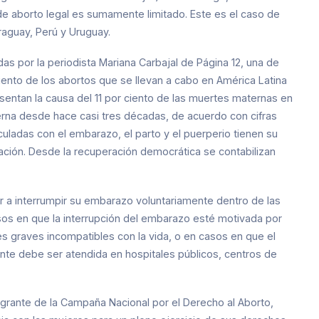
de aborto legal es sumamente limitado. Este es el caso de
araguay, Perú y Uruguay.
das por la periodista Mariana Carbajal de Página 12, una de
iento de los abortos que se llevan a cabo en América Latina
sentan la causa del 11 por ciento de las muertes maternas en
aterna desde hace casi tres décadas, de acuerdo con cifras
culadas con el embarazo, el parto y el puerperio tienen su
stación. Desde la recuperación democrática se contabilizan
r a interrumpir su embarazo voluntariamente dentro de las
os en que la interrupción del embarazo esté motivada por
es graves incompatibles con la vida, o en casos en que el
nte debe ser atendida en hospitales públicos, centros de
egrante de la Campaña Nacional por el Derecho al Aborto,