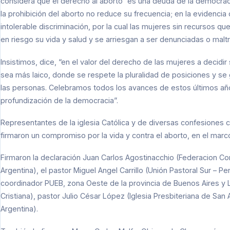
considera que el derecho al aborto “es una deuda de la democrac
la prohibición del aborto no reduce su frecuencia; en la evidencia 
intolerable discriminación, por la cual las mujeres sin recursos q
en riesgo su vida y salud y se arriesgan a ser denunciadas o maltr
Insistimos, dice, “en el valor del derecho de las mujeres a decidi
sea más laico, donde se respete la pluralidad de posiciones y s
las personas. Celebramos todos los avances de estos últimos a
profundización de la democracia”.
Representantes de la iglesia Católica y de diversas confesiones c
firmaron un compromiso por la vida y contra el aborto, en el marc
Firmaron la declaración Juan Carlos Agostinacchio (Federacion Co
Argentina), el pastor Miguel Angel Carrillo (Unión Pastoral Sur – P
coordinador PUEB, zona Oeste de la provincia de Buenos Aires y L
Cristiana), pastor Julio César López (Iglesia Presbiteriana de Sa
Argentina).