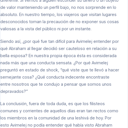
diferente. Si vemos a alguien esconder su dinero o un objeto
de valor manteniendo un perfil bajo, no nos sorprende en lo
absoluto. En nuestro tiempo, los viajeros que visitan lugares
desconocidos toman la precaución de no exponer sus cosas
valiosas a la vista del público ni por un instante.
Siendo así, ¿por qué fue tan difícil para Avimelej entender por
qué Abraham al llegar decidió ser cauteloso en relación a su
bella esposa? En nuestra propia época ésta es considerada
nada más que una conducta sensata. ¿Por qué Avimelej
preguntó en estado de shock, “qué viste que te llevó a hacer
semejante cosa? ¿Qué conducta indecente encontraste
entre nosotros que te condujo a pensar que somos unos
depravados?”
La conclusión, fuera de toda duda, es que los filisteos
comunes y corrientes de aquellos días eran tan rectos como
los miembros en la comunidad de una Ieshivá de hoy. Por
esto Avimelej no podía entender qué había visto Abraham