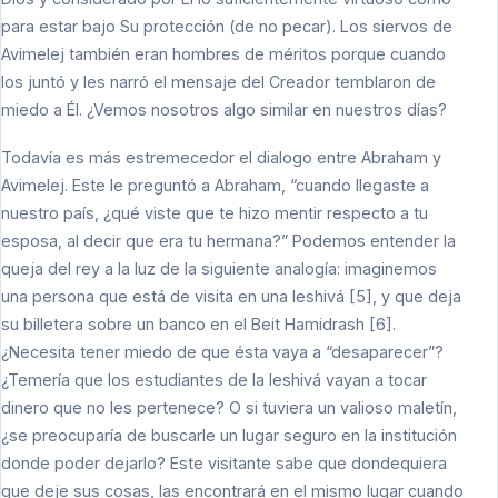
para estar bajo Su protección (de no pecar). Los siervos de
Avimelej también eran hombres de méritos porque cuando
los juntó y les narró el mensaje del Creador temblaron de
miedo a Él. ¿Vemos nosotros algo similar en nuestros días?
Todavía es más estremecedor el dialogo entre Abraham y
Avimelej. Este le preguntó a Abraham, “cuando llegaste a
nuestro país, ¿qué viste que te hizo mentir respecto a tu
esposa, al decir que era tu hermana?” Podemos entender la
queja del rey a la luz de la siguiente analogía: imaginemos
una persona que está de visita en una Ieshivá [5], y que deja
su billetera sobre un banco en el Beit Hamidrash [6].
¿Necesita tener miedo de que ésta vaya a “desaparecer”?
¿Temería que los estudiantes de la Ieshivá vayan a tocar
dinero que no les pertenece? O si tuviera un valioso maletín,
¿se preocuparía de buscarle un lugar seguro en la institución
donde poder dejarlo? Este visitante sabe que dondequiera
que deje sus cosas, las encontrará en el mismo lugar cuando